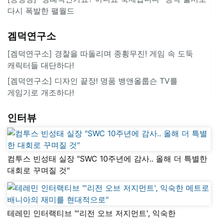
다시 폭발한 팰월드
겜덕연구소
[겜덕연구소] 경찰을 따돌리며 종횡무진! 게임 속 도둑
캐릭터들 대단하다!
[겜덕연구소] 디자인 끝장! 명품 뱅앤올룹슨 TV를
게임기로 개조하다!
인터뷰
컴투스 빈성태 실장 "SWC 10주년에 감사.. 올해 더 특별한
대회로 꾸며질 것"
테레민 인터랙티브 "'리전 오브 저지먼트', 익숙한