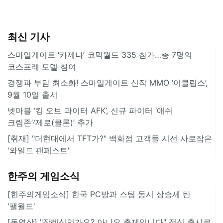
최신 기사
스마일게이트 ‘카제나’ 코믹월드 335 참가…총 7명의
코스프레 모델 참여
경쟁과 부담 최소화! 스마일게이트 신작 MMO ‘이클립스’,
9월 10일 출시
넷마블 ‘킹 오브 파이터 AFK’, 신규 파이터 ‘애쉬
크림존’·‘제로(클론)’ 추가
[취재] "더현대에서 TFT가?" 백화점 고객들 시선 사로잡은
'와일드 팬페스트'
한주의 게임소식
[힌주의게임소식] 한국 PC방과 스팀 동시 상승세 탄
'팰월드'
[동영상] "장례식인가요? 아니요 축제입니다" 정식 출시로