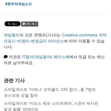
#한주의게임소식
URL 복사
게임동아
의 모든 콘텐츠(기사)는
Creative commons 저작
자표시-비영리-변경금지 라이선스
에 따라 이용할 수 있습
니다.
의견은
IT동아(게임동아) 페이스북
에서 덧글 또는 메신
저로 남겨주세요.
관련 기사
스마일게이트 ‘카제나’ 코믹월드 335 참가…총 7명의
코스프레 모델 참여
스마일게이트 ‘카오스 제로 나이트메어’, 시즌4 ‘부서진
빛과 발톱’ 업데이트