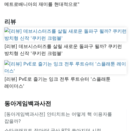
메트로배니아의 재미를 현대적으로"
리뷰
[리뷰] 데브시스터즈를 살릴 새로운 돌파구 될까? 쿠키런
방치형 신작 '쿠키런 크럼블'
[리뷰] PvE로 즐기는 잉크 전투 루트슈터 '스플래툰
레이더스'
동아게임백과사전
[동아게임백과사전] 안티치트는 어떻게 핵 이용자를
잡을까?
스타크래프트 잡아라! 국산 RTS 쏟아지던 시절