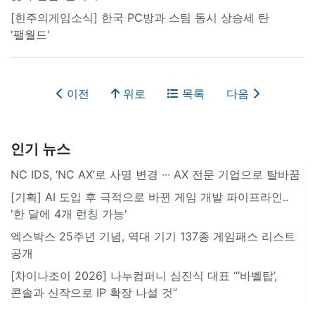
[힌주의게임소식] 한국 PC방과 스팀 동시 상승세 탄
'팰월드'
이전
위로
목록
다음
인기 뉴스
NC IDS, ‘NC AX’로 사명 변경 ∙∙∙ AX 전문 기업으로 탈바꿈
[기획] AI 도입 후 극적으로 바뀐 게임 개발 파이프라인..
'한 달에 4개 런칭 가능'
엑스박스 25주년 기념, 역대 기기 137종 게임패스 리스트
공개
[차이나조이 2026] 나누컴퍼니 심진식 대표 “‘바벨탑’,
콘솔과 신작으로 IP 확장 나설 것”