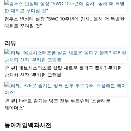
컴투스 빈성태 실장 "SWC 10주년에 감사.. 올해 더 특별한
대회로 꾸며질 것"
리뷰
[리뷰] 데브시스터즈를 살릴 새로운 돌파구 될까? 쿠키런
방치형 신작 '쿠키런 크럼블'
[리뷰] PvE로 즐기는 잉크 전투 루트슈터 '스플래툰
레이더스'
동아게임백과사전