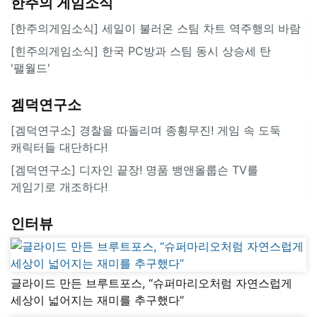
한주의 게임소식
[한주의게임소식] 세일이 불러온 스팀 차트 역주행의 바람
[힌주의게임소식] 한국 PC방과 스팀 동시 상승세 탄
'팰월드'
겜덕연구소
[겜덕연구소] 경찰을 따돌리며 종횡무진! 게임 속 도둑
캐릭터들 대단하다!
[겜덕연구소] 디자인 끝장! 명품 뱅앤올룹슨 TV를
게임기로 개조하다!
인터뷰
글라이드 만든 브루트포스, “슈퍼마리오처럼 자연스럽게
세상이 넓어지는 재미를 추구했다”