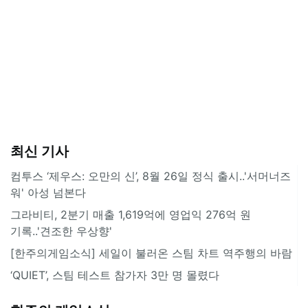
최신 기사
컴투스 ‘제우스: 오만의 신’, 8월 26일 정식 출시..'서머너즈
워' 아성 넘본다
그라비티, 2분기 매출 1,619억에 영업익 276억 원
기록..'견조한 우상향'
[한주의게임소식] 세일이 불러온 스팀 차트 역주행의 바람
‘QUIET’, 스팀 테스트 참가자 3만 명 몰렸다