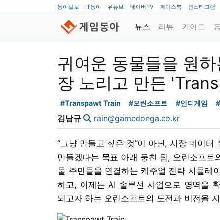
동아일보
IT동아
유튜브
네이버TV
페이스북
인스타그램
뉴스
리뷰
가이드
귀여운 동물들을 원하는
장 노리고 만든 'Transpa
#Transpawt Train
#오린소프트
#인디게임
김남규
rain@gamedonga.co.kr
“그냥 만들고 싶은 것”이 아닌, 시장 데이터
만들겠다는 목표 아래 뭉친 팀, 오린소프트의 'T
물 주민들을 연결하는 캐주얼 전략 시뮬레이
하고, 이제는 AI 솔루션 사업으로 영역을 
되고자 하는 오린소프트의 도전과 비전을 