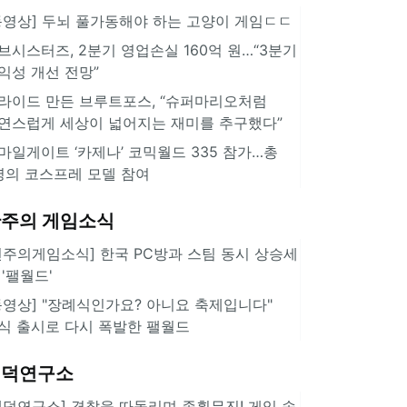
동영상] 두뇌 풀가동해야 하는 고양이 게임ㄷㄷ
브시스터즈, 2분기 영업손실 160억 원…“3분기
익성 개선 전망”
라이드 만든 브루트포스, “슈퍼마리오처럼
연스럽게 세상이 넓어지는 재미를 추구했다”
마일게이트 ‘카제나’ 코믹월드 335 참가…총
명의 코스프레 모델 참여
주의 게임소식
힌주의게임소식] 한국 PC방과 스팀 동시 상승세
 '팰월드'
동영상] "장례식인가요? 아니요 축제입니다"
식 출시로 다시 폭발한 팰월드
겜덕연구소
겜덕연구소] 경찰을 따돌리며 종횡무진! 게임 속