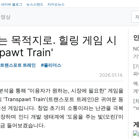
네이버 블로그
뉴스스탠드
카카오뉴스
동영상
 목적지로. 힐링 게임 시
인
NC
wt Train'
기
#트랜스포트 트레인
#플리더스
[
파
2026.01.14.
엑
 분석을 통해 “이용자가 원하는, 시장에 필요한” 게임을
게
ranspawt Train'(트랜스포트 트레인)은 귀여운 동
[
션 게임입니다. 창업 초기의 소통이라는 난관을 극복
“
확장하며 인디 개발 생태계에 ‘도움을 주는 빛(오린)’이
게
지금 들어보겠습니다.