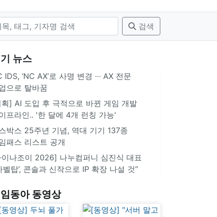
검색
기 뉴스
 IDS, ‘NC AX’로 사명 변경 ∙∙∙ AX 전문
업으로 탈바꿈
기획] AI 도입 후 극적으로 바뀐 게임 개발
이프라인.. '한 달에 4개 런칭 가능'
스박스 25주년 기념, 역대 기기 137종
임패스 리스트 공개
차이나조이 2026] 나누컴퍼니 심진식 대표
‘바벨탑’, 콘솔과 신작으로 IP 확장 나설 것”
임동아 동영상