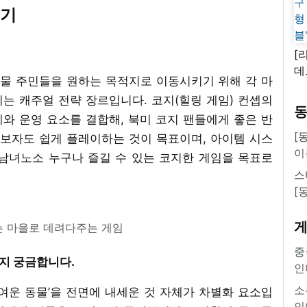
보기
[
데
귀여운 동물 주민들을 원하는 목적지로 이동시키기 위해 각 마
새
는 캐주얼 전략 장르입니다. 코지(힐링 게임) 컨셉의
쿠
와 운영 요소를 결합해, 북미 코지 팬들에게 좋은 반
'
[
초보자도 쉽게 플레이하는 것이 목표이며, 아이템 시스
이
남녀노소 누구나 즐길 수 있는 코지한 게임을 목표로
스
[
 마을로 데려다주는 게임
중
는지 궁금합니다.
인
소
여운 동물’을 전면에 내세운 것 자체가 차별화 요소입
인