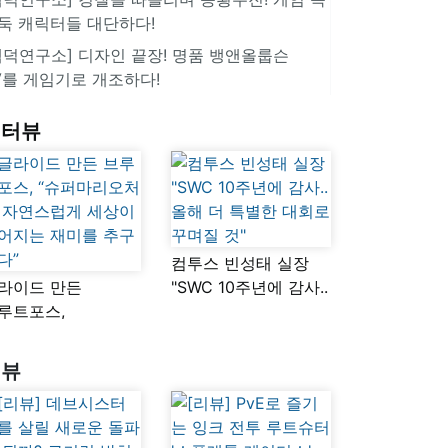
둑 캐릭터들 대단하다!
겜덕연구소] 디자인 끝장! 명품 뱅앤올룹슨
V를 게임기로 개조하다!
인터뷰
컴투스 빈성태 실장
라이드 만든
"SWC 10주년에 감사..
루트포스,
올해 더 특별한 대회로
슈퍼마리오처럼
꾸며질 것"
연스럽게 세상이
리뷰
어지는 재미를
구했다”