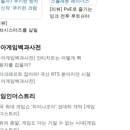
[리뷰] PvE로 즐기는
잉크 전투 루트슈터
리뷰]
'스플래툰 레이더스'
브시스터즈를 살릴
로운 돌파구 될까?
키런 방치형 신작
동아게임백과사전
쿠키런 크럼블'
동아게임백과사전] 안티치트는 어떻게 핵
용자를 잡을까?
타크래프트 잡아라! 국산 RTS 쏟아지던 시절
동아게임백과사전]
게임인더스트리
국 최대 게임쇼 ‘차이나조이’ 성대히 개막 [게임
더스트리]
유의 종말, 게임도 더는 가질 수 없는 시대[게임
더스트리]