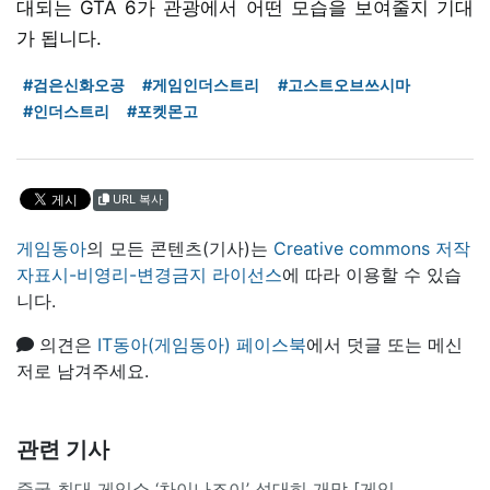
대되는 GTA 6가 관광에서 어떤 모습을 보여줄지 기대
가 됩니다.
#검은신화오공
#게임인더스트리
#고스트오브쓰시마
#인더스트리
#포켓몬고
URL 복사
게임동아
의 모든 콘텐츠(기사)는
Creative commons 저작
자표시-비영리-변경금지 라이선스
에 따라 이용할 수 있습
니다.
의견은
IT동아(게임동아) 페이스북
에서 덧글 또는 메신
저로 남겨주세요.
관련 기사
중국 최대 게임쇼 ‘차이나조이’ 성대히 개막 [게임