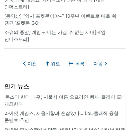
인더스트리]
[동영상] “역시 포켓몬이야~” 10주년 이벤트로 매출 확
땡긴 ‘포켓몬 GO!’
소유의 종말, 게임도 더는 가질 수 없는 시대[게임
인더스트리]
이전
위로
목록
다음
인기 뉴스
‘몬스터 헌터 나우’, 서울서 여름 오프라인 행사 ‘플레이 쿨!’
개최한다
라이엇 게임즈, 서울시향과 손잡았다… LoL·클래식 융합
콘텐츠 추진
캐릭터 현실소환?! 넷마블 ‘세븐나이츠 리버스’ 컬래버 카페