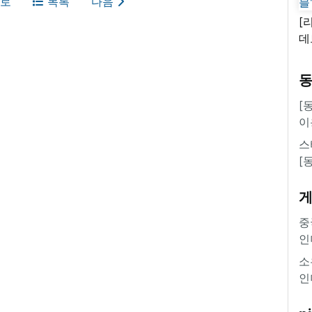
로
목록
다음
[
데
새
쿠
'
[
이
스
[
중
인
소
인