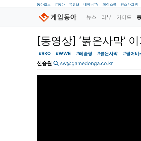
동아일보
IT동아
유튜브
네이버TV
페이스북
인스타그램
뉴스
리뷰
가이드
[동영상] ‘붉은사막’
#RKO
#WWE
#레슬링
#붉은사막
#펄어비
신승원
sw@gamedonga.co.kr