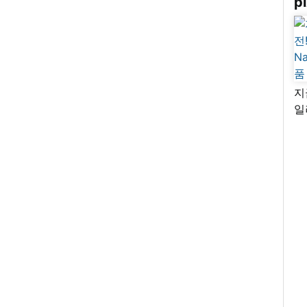
pi
지
일
님
리