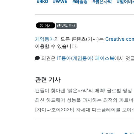
#RKO
#WWE
#레슬링
#붉은사막
#펄어비
URL 복사
게임동아
의 모든 콘텐츠(기사)는
Creative
이용할 수 있습니다.
의견은
IT동아(게임동아) 페이스북
에서 덧글
관련 기사
팬들이 찾아낸 '붉은사막'의 매력! 글로벌 영
최신 하드웨어 성능을 과시하는 최적의 파트너!
[차이나조이2026] 차세대 디스플레이를 보여주