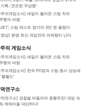
 기록..'견조한 우상향'
한주의게임소식] 세일이 불러온 스팀 차트
주행의 바람
QUIET’, 스팀 테스트 참가자 3만 명 몰렸다
동영상] 분명 최신 게임인데 아재향이 난다
주의 게임소식
한주의게임소식] 세일이 불러온 스팀 차트
주행의 바람
힌주의게임소식] 한국 PC방과 스팀 동시 상승세
 '팰월드'
겜덕연구소
겜덕연구소] 경찰을 따돌리며 종횡무진! 게임 속
둑 캐릭터들 대단하다!