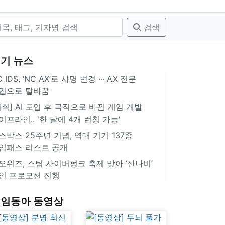
검색
기 뉴스
 IDS, ‘NC AX’로 사명 변경 ∙∙∙ AX 전문
업으로 탈바꿈
기획] AI 도입 후 극적으로 바뀐 게임 개발
이프라인.. '한 달에 4개 런칭 가능'
스박스 25주년 기념, 역대 기기 137종
임패스 리스트 공개
오위즈, 스팀 사이버펑크 축제 맞아 ‘산나비’
인 프로모션 진행
임동아 동영상