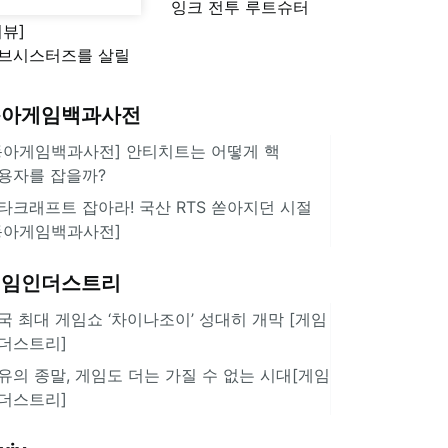
잉크 전투 루트슈터
리뷰]
'스플래툰 레이더스'
브시스터즈를 살릴
로운 돌파구 될까?
키런 방치형 신작
동아게임백과사전
쿠키런 크럼블'
동아게임백과사전] 안티치트는 어떻게 핵
용자를 잡을까?
타크래프트 잡아라! 국산 RTS 쏟아지던 시절
동아게임백과사전]
게임인더스트리
국 최대 게임쇼 ‘차이나조이’ 성대히 개막 [게임
더스트리]
유의 종말, 게임도 더는 가질 수 없는 시대[게임
더스트리]