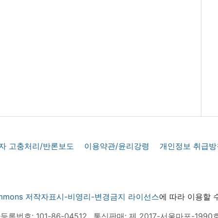
자 고충처리/반론보도
이용약관/윤리강령
개인정보 취급방
 commons 저작자표시-비영리-변경금지 라이선스
에 따라 이용할 
록번호: 101-86-04512
통신판매: 제 2017-서울마포-1990