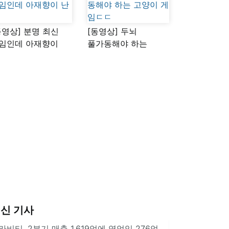
동영상] 분명 최신
[동영상] 두뇌
임인데 아재향이
풀가동해야 하는
다
고양이 게임ㄷㄷ
신 기사
라비티, 2분기 매출 1,619억에 영업익 276억