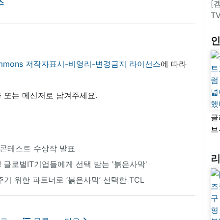
스
[
T
 commons 저작자표시-비영리-변경금지 라이선스
에 따라
 또는 메신저로 남겨주세요.
글
브
“
상 콘테스트 수상작 발표
자
 글로벌IT기업들에게 선택 받는 '붉은사막'
넓
추
기 위한 파트너로 ‘붉은사막’ 선택한 TCL