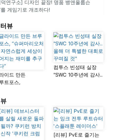
겜덕연구소] 디자인 끝장! 명품 뱅앤올룹슨
V를 게임기로 개조하다!
인터뷰
컴투스 빈성태 실장
라이드 만든
"SWC 10주년에 감사..
루트포스,
올해 더 특별한 대회로
슈퍼마리오처럼
꾸며질 것"
연스럽게 세상이
리뷰
어지는 재미를
구했다”
[리뷰] PvE로 즐기는