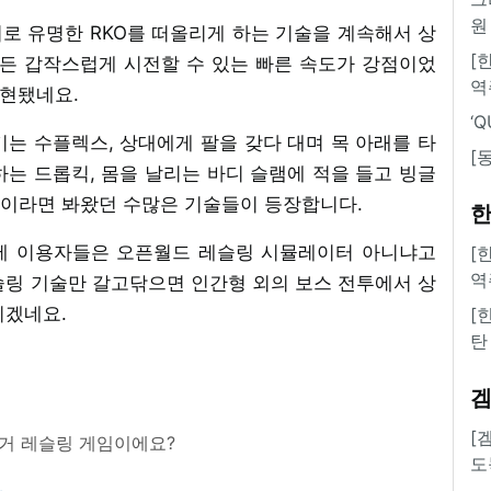
원
로 유명한 RKO를 떠올리게 하는 기술을 계속해서 상
[
서든 갑작스럽게 시전할 수 있는 빠른 속도가 강점이었
역
구현됐네요.
‘
는 수플렉스, 상대에게 팔을 갖다 대며 목 아래를 타
[
는 드롭킥, 몸을 날리는 바디 슬램에 적을 들고 빙글
이라면 봐왔던 수많은 기술들이 등장합니다.
한
에 이용자들은 오픈월드 레슬링 시뮬레이터 아니냐고
[
역
슬링 기술만 갈고닦으면 인간형 외의 보스 전투에서 상
이겠네요.
[
탄
[
이거 레슬링 게임이에요?
도