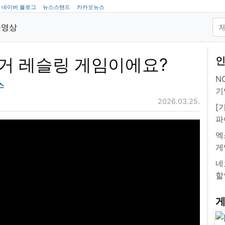
네이버 블로그
뉴스스탠드
카카오뉴스
동영상
 이거 레슬링 게임이에요?
인
NC
스
기
2026.03.25.
[
파
엑
게
네
할
게