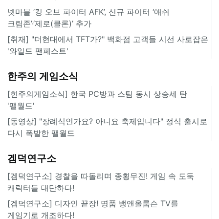
넷마블 ‘킹 오브 파이터 AFK’, 신규 파이터 ‘애쉬
크림존’·‘제로(클론)’ 추가
[취재] "더현대에서 TFT가?" 백화점 고객들 시선 사로잡은
'와일드 팬페스트'
한주의 게임소식
[힌주의게임소식] 한국 PC방과 스팀 동시 상승세 탄
'팰월드'
[동영상] "장례식인가요? 아니요 축제입니다" 정식 출시로
다시 폭발한 팰월드
겜덕연구소
[겜덕연구소] 경찰을 따돌리며 종횡무진! 게임 속 도둑
캐릭터들 대단하다!
[겜덕연구소] 디자인 끝장! 명품 뱅앤올룹슨 TV를
게임기로 개조하다!