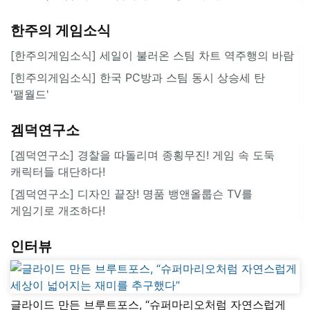
한주의 게임소식
[한주의게임소식] 세일이 불러온 스팀 차트 역주행의 바람
[힌주의게임소식] 한국 PC방과 스팀 동시 상승세 탄
'팰월드'
겜덕연구소
[겜덕연구소] 경찰을 따돌리며 종횡무진! 게임 속 도둑
캐릭터들 대단하다!
[겜덕연구소] 디자인 끝장! 명품 뱅앤올룹슨 TV를
게임기로 개조하다!
인터뷰
글라이드 만든 브루트포스, “슈퍼마리오처럼 자연스럽게