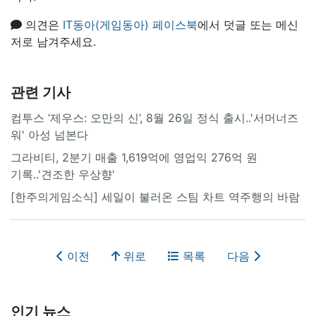
의견은
IT동아(게임동아) 페이스북
에서 덧글 또는 메신
저로 남겨주세요.
관련 기사
컴투스 ‘제우스: 오만의 신’, 8월 26일 정식 출시..'서머너즈
워' 아성 넘본다
그라비티, 2분기 매출 1,619억에 영업익 276억 원
기록..'견조한 우상향'
[한주의게임소식] 세일이 불러온 스팀 차트 역주행의 바람
이전
위로
목록
다음
인기 뉴스