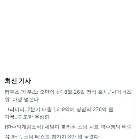
최신 기사
컴투스 ‘제우스: 오만의 신’, 8월 26일 정식 출시..'서머너즈
워' 아성 넘본다
그라비티, 2분기 매출 1,619억에 영업익 276억 원
기록..'견조한 우상향'
[한주의게임소식] 세일이 불러온 스팀 차트 역주행의 바람
‘QUIET’, 스팀 테스트 참가자 3만 명 몰렸다