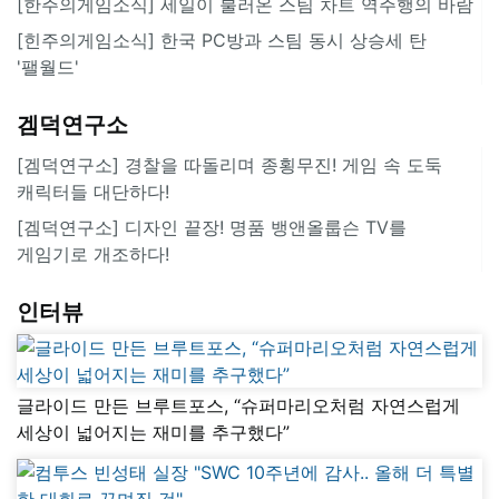
[한주의게임소식] 세일이 불러온 스팀 차트 역주행의 바람
[힌주의게임소식] 한국 PC방과 스팀 동시 상승세 탄
'팰월드'
겜덕연구소
[겜덕연구소] 경찰을 따돌리며 종횡무진! 게임 속 도둑
캐릭터들 대단하다!
[겜덕연구소] 디자인 끝장! 명품 뱅앤올룹슨 TV를
게임기로 개조하다!
인터뷰
글라이드 만든 브루트포스, “슈퍼마리오처럼 자연스럽게
세상이 넓어지는 재미를 추구했다”