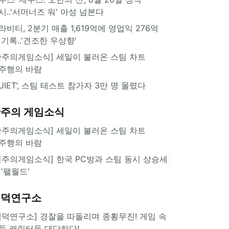
시..'서머너즈 워' 아성 넘본다
라비티, 2분기 매출 1,619억에 영업익 276억
 기록..'견조한 우상향'
한주의게임소식] 세일이 불러온 스팀 차트
주행의 바람
QUIET’, 스팀 테스트 참가자 3만 명 몰렸다
주의 게임소식
한주의게임소식] 세일이 불러온 스팀 차트
주행의 바람
힌주의게임소식] 한국 PC방과 스팀 동시 상승세
 '팰월드'
겜덕연구소
겜덕연구소] 경찰을 따돌리며 종횡무진! 게임 속
둑 캐릭터들 대단하다!