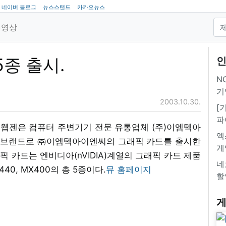
네이버 블로그
뉴스스탠드
카카오뉴스
동영상
5종 출시.
인
NC
기
2003.10.30.
[
파
(주)웹젠은 컴퓨터 주변기기 전문 유통업체 (주)이엠텍아
엑
를 브랜드로 ㈜이엠텍아이엔씨의 그래픽 카드를 출시한
게
픽 카드는 엔비디아(nVIDIA)계열의 그래픽 카드 제품
네
MX440, MX400의 총 5종이다.
뮤 홈페이지
할
게