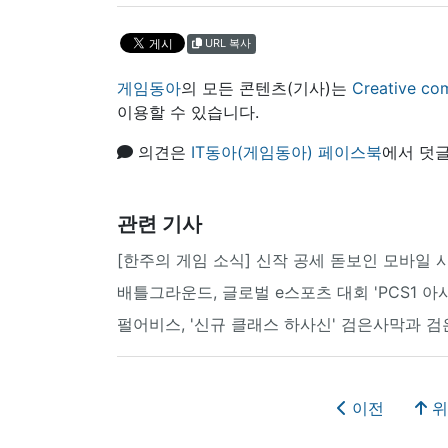
URL 복사
게임동아
의 모든 콘텐츠(기사)는
Creative
이용할 수 있습니다.
의견은
IT동아(게임동아) 페이스북
에서 덧글
관련 기사
[한주의 게임 소식] 신작 공세 돋보인 모바일 시
배틀그라운드, 글로벌 e스포츠 대회 'PCS1 아
펄어비스, '신규 클래스 하사신' 검은사막과 
이전
위