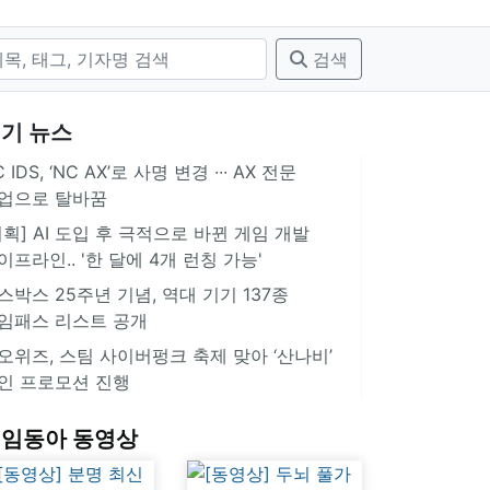
검색
기 뉴스
 IDS, ‘NC AX’로 사명 변경 ∙∙∙ AX 전문
업으로 탈바꿈
기획] AI 도입 후 극적으로 바뀐 게임 개발
이프라인.. '한 달에 4개 런칭 가능'
스박스 25주년 기념, 역대 기기 137종
임패스 리스트 공개
오위즈, 스팀 사이버펑크 축제 맞아 ‘산나비’
인 프로모션 진행
임동아 동영상