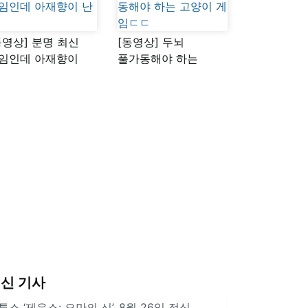
동영상] 분명 최신
[동영상] 두뇌
임인데 아재향이
풀가동해야 하는
다
고양이 게임ㄷㄷ
신 기사
투스 ‘제우스: 오만의 신’, 8월 26일 정식