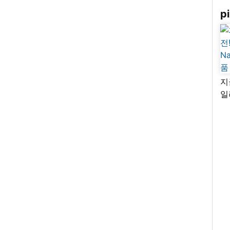
pi
지
일
님
리