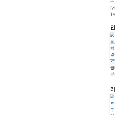
[
T
글
브
“
자
넓
추