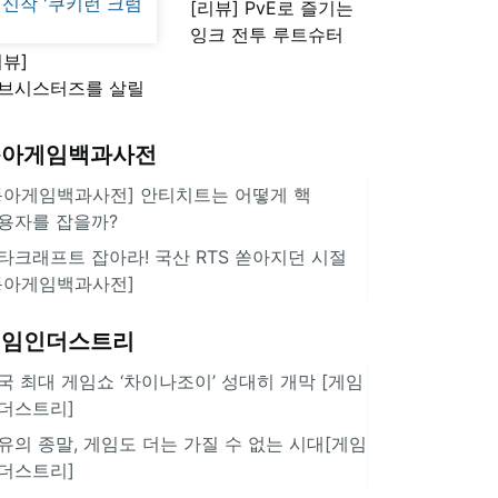
[리뷰] PvE로 즐기는
잉크 전투 루트슈터
리뷰]
'스플래툰 레이더스'
브시스터즈를 살릴
로운 돌파구 될까?
키런 방치형 신작
동아게임백과사전
쿠키런 크럼블'
동아게임백과사전] 안티치트는 어떻게 핵
용자를 잡을까?
타크래프트 잡아라! 국산 RTS 쏟아지던 시절
동아게임백과사전]
게임인더스트리
국 최대 게임쇼 ‘차이나조이’ 성대히 개막 [게임
더스트리]
유의 종말, 게임도 더는 가질 수 없는 시대[게임
더스트리]