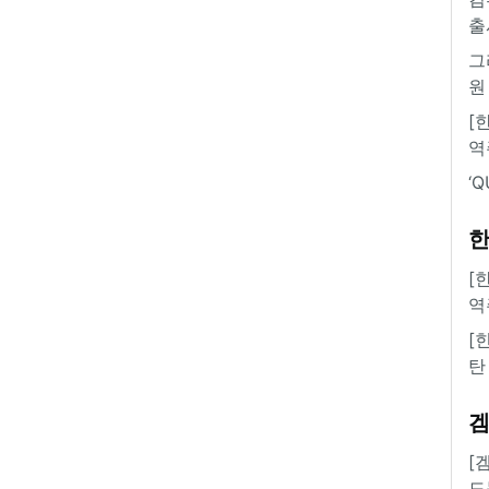
출
그
원
[
역
‘
한
[
역
[
탄
[
도