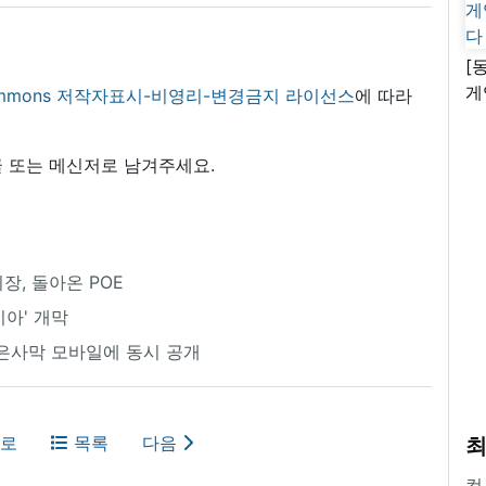
[
게
 commons 저작자표시-비영리-변경금지 라이선스
에 따라
난
 또는 메신저로 남겨주세요.
장, 돌아온 POE
시아' 개막
검은사막 모바일에 동시 공개
로
목록
다음
최
컴