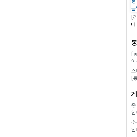
[
데
새
쿠
'
[
이
스
[
중
인
소
인