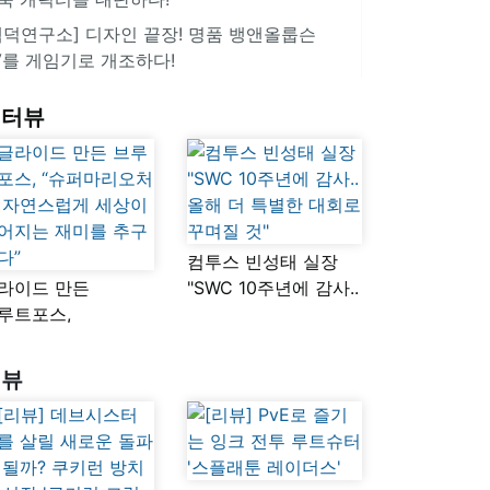
겜덕연구소] 디자인 끝장! 명품 뱅앤올룹슨
V를 게임기로 개조하다!
인터뷰
컴투스 빈성태 실장
라이드 만든
"SWC 10주년에 감사..
루트포스,
올해 더 특별한 대회로
슈퍼마리오처럼
꾸며질 것"
연스럽게 세상이
리뷰
어지는 재미를
구했다”