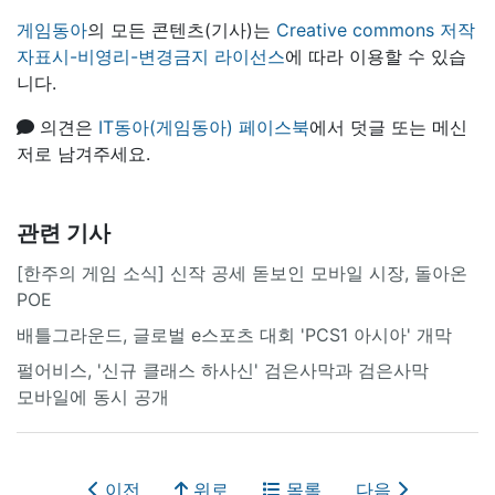
게임동아
의 모든 콘텐츠(기사)는
Creative commons 저작
자표시-비영리-변경금지 라이선스
에 따라 이용할 수 있습
니다.
의견은
IT동아(게임동아) 페이스북
에서 덧글 또는 메신
저로 남겨주세요.
관련 기사
[한주의 게임 소식] 신작 공세 돋보인 모바일 시장, 돌아온
POE
배틀그라운드, 글로벌 e스포츠 대회 'PCS1 아시아' 개막
펄어비스, '신규 클래스 하사신' 검은사막과 검은사막
모바일에 동시 공개
이전
위로
목록
다음