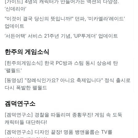
[가이드] 4명의 캐릭터가 만들어가는 액션의 다양성.
‘신데리아’
"이것이 결국 당신의 뜻입니까!" 던파, ‘미카엘라’레이드'
업데이트
‘서든어택’ 서비스 21주년 기념, ‘UP투게더’ 업데이트
한주의 게임소식
[힌주의게임소식] 한국 PC방과 스팀 동시 상승세 탄
'팰월드'
[동영상] "장례식인가요? 아니요 축제입니다" 정식 출시로
다시 폭발한 팰월드
겜덕연구소
[겜덕연구소] 경찰을 따돌리며 종횡무진! 게임 속 도둑
캐릭터들 대단하다!
[겜덕연구소] 디자인 끝장! 명품 뱅앤올룹슨 TV를