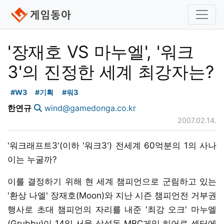
'장재호 VS 마누엘', '워크
3'의 진정한 세계 최강자는?
#W3
#기획
#워3
한연규
wind@gamedonga.co.kr
2007.02.14.
'워크래프트3'(이하 '워크3') 전세계 60억분의 1의 사나
이는 누굴까?
이를 결정하기 위해 현 세계 챔피언으로 군림하고 있는
'환상 나엘' 장재호(Moon)와 지난 시즌 챔피언전 거부권
행사로 초대 챔피언의 자리를 내준 '최강 오크' 마누엘
(Grubby)이 14일 서울 삼성동 MBC게임 히어로 센터에