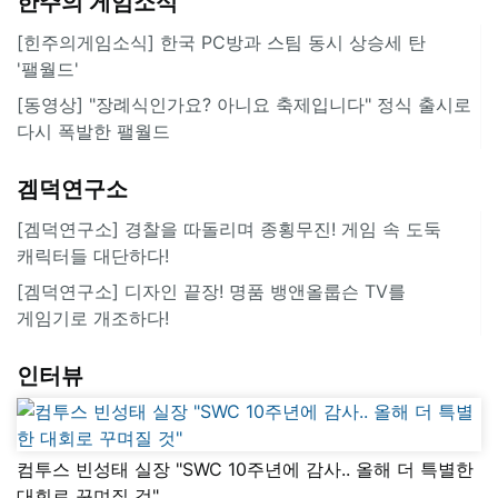
한주의 게임소식
[힌주의게임소식] 한국 PC방과 스팀 동시 상승세 탄
'팰월드'
[동영상] "장례식인가요? 아니요 축제입니다" 정식 출시로
다시 폭발한 팰월드
겜덕연구소
[겜덕연구소] 경찰을 따돌리며 종횡무진! 게임 속 도둑
캐릭터들 대단하다!
[겜덕연구소] 디자인 끝장! 명품 뱅앤올룹슨 TV를
게임기로 개조하다!
인터뷰
컴투스 빈성태 실장 "SWC 10주년에 감사.. 올해 더 특별한
대회로 꾸며질 것"