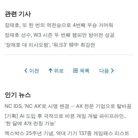
관련 기사
장재호, 또 한 번의 역전승으로 4번째 우승 거머줘
장재호 선수, W3 시즌 두 번째 챔피언 방어전 성공
'장재호 대 리샤오펑', '워크3' 韓中 최강전
이전
위로
목록
다음
인기 뉴스
NC IDS, ‘NC AX’로 사명 변경 ∙∙∙ AX 전문 기업으로 탈바꿈
[기획] AI 도입 후 극적으로 바뀐 게임 개발 파이프라인..
'한 달에 4개 런칭 가능'
엑스박스 25주년 기념, 역대 기기 137종 게임패스 리스트