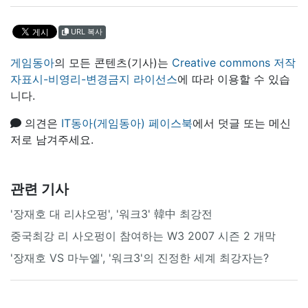
URL 복사
게임동아
의 모든 콘텐츠(기사)는
Creative commons 저작
자표시-비영리-변경금지 라이선스
에 따라 이용할 수 있습
니다.
의견은
IT동아(게임동아) 페이스북
에서 덧글 또는 메신
저로 남겨주세요.
관련 기사
'장재호 대 리샤오펑', '워크3' 韓中 최강전
중국최강 리 사오펑이 참여하는 W3 2007 시즌 2 개막
'장재호 VS 마누엘', '워크3'의 진정한 세계 최강자는?