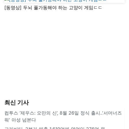
[동영상] 두뇌 풀가동해야 하는 고양이 게임ㄷㄷ
최신 기사
컴투스 ‘제우스: 오만의 신’, 8월 26일 정식 출시..'서머너즈
워' 아성 넘본다
그라비티, 2분기 매출 1,619억에 영업익 276억 원