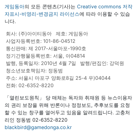
게임동아
의 모든 콘텐츠(기사)는
Creative commons 저작
자표시-비영리-변경금지 라이선스
에 따라 이용할 수 있습
니다.
회사: (주)아이티동아
제호: 게임동아
사업자등록번호: 101-86-04512
통신판매: 제 2017-서울마포-1990호
정기간행물등록번호: 서울, 아04814
발행, 등록일자: 2010년 4월 7일
발행/편집인: 강덕원
청소년보호책임자: 정동범
주소: 서울시 마포구 양화로8길 25-4 우)04044
전화: 02-6352-8220
「열린보도원칙」 당 매체는 독자와 취재원 등 뉴스이용자
의 권리 보장을 위해 반론이나 정정보도, 추후보도를 요청
할 수 있는 창구를 열어두고 있음을 알려드립니다. 고충처
리인 정동범 02-6352-8220
blackbird@gamedonga.co.kr