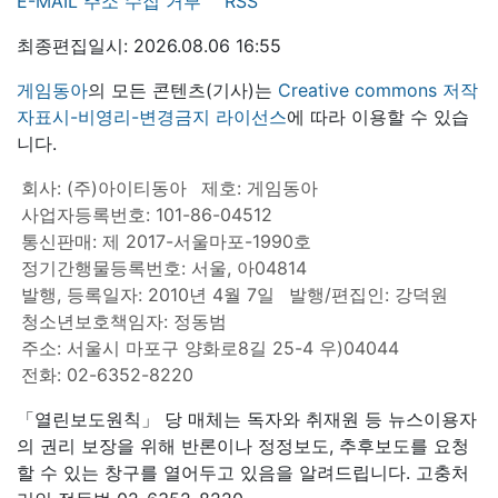
E-MAIL 주소 수집 거부
RSS
최종편집일시: 2026.08.06 16:55
게임동아
의 모든 콘텐츠(기사)는
Creative commons 저작
자표시-비영리-변경금지 라이선스
에 따라 이용할 수 있습
니다.
회사: (주)아이티동아
제호: 게임동아
사업자등록번호: 101-86-04512
통신판매: 제 2017-서울마포-1990호
정기간행물등록번호: 서울, 아04814
발행, 등록일자: 2010년 4월 7일
발행/편집인: 강덕원
청소년보호책임자: 정동범
주소: 서울시 마포구 양화로8길 25-4 우)04044
전화: 02-6352-8220
「열린보도원칙」 당 매체는 독자와 취재원 등 뉴스이용자
의 권리 보장을 위해 반론이나 정정보도, 추후보도를 요청
할 수 있는 창구를 열어두고 있음을 알려드립니다. 고충처