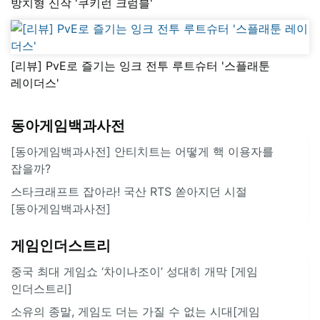
방치형 신작 '쿠키런 크럼블'
[리뷰] PvE로 즐기는 잉크 전투 루트슈터 '스플래툰
레이더스'
동아게임백과사전
[동아게임백과사전] 안티치트는 어떻게 핵 이용자를
잡을까?
스타크래프트 잡아라! 국산 RTS 쏟아지던 시절
[동아게임백과사전]
게임인더스트리
중국 최대 게임쇼 ‘차이나조이’ 성대히 개막 [게임
인더스트리]
소유의 종말, 게임도 더는 가질 수 없는 시대[게임