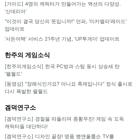
[가이드] 4명의 캐릭터가 만들어가는 액션의 다양성.
‘신데리아’
"이것이 결국 당신의 뜻입니까!" 던파, ‘미카엘라’레이드'
업데이트
‘서든어택’ 서비스 21주년 기념, ‘UP투게더’ 업데이트
한주의 게임소식
[힌주의게임소식] 한국 PC방과 스팀 동시 상승세 탄
'팰월드'
[동영상] "장례식인가요? 아니요 축제입니다" 정식 출시로
다시 폭발한 팰월드
겜덕연구소
[겜덕연구소] 경찰을 따돌리며 종횡무진! 게임 속 도둑
캐릭터들 대단하다!
[겜덕연구소] 디자인 끝장! 명품 뱅앤올룹슨 TV를