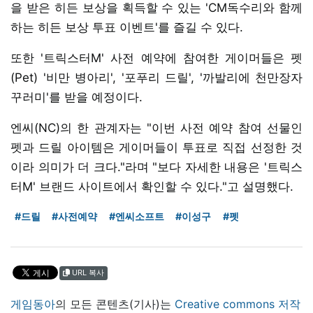
을 받은 히든 보상을 획득할 수 있는 'CM독수리와 함께
하는 히든 보상 투표 이벤트'를 즐길 수 있다.
또한 '트릭스터M' 사전 예약에 참여한 게이머들은 펫
(Pet) '비만 병아리', '포푸리 드릴', '까발리에 천만장자
꾸러미'를 받을 예정이다.
엔씨(NC)의 한 관계자는 "이번 사전 예약 참여 선물인
펫과 드릴 아이템은 게이머들이 투표로 직접 선정한 것
이라 의미가 더 크다."라며 "보다 자세한 내용은 '트릭스
터M' 브랜드 사이트에서 확인할 수 있다."고 설명했다.
#드릴
#사전예약
#엔씨소프트
#이성구
#펫
URL 복사
게임동아
의 모든 콘텐츠(기사)는
Creative commons 저작