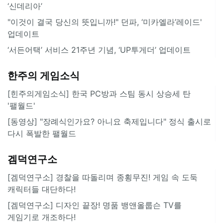
‘신데리아’
"이것이 결국 당신의 뜻입니까!" 던파, ‘미카엘라’레이드'
업데이트
‘서든어택’ 서비스 21주년 기념, ‘UP투게더’ 업데이트
한주의 게임소식
[힌주의게임소식] 한국 PC방과 스팀 동시 상승세 탄
'팰월드'
[동영상] "장례식인가요? 아니요 축제입니다" 정식 출시로
다시 폭발한 팰월드
겜덕연구소
[겜덕연구소] 경찰을 따돌리며 종횡무진! 게임 속 도둑
캐릭터들 대단하다!
[겜덕연구소] 디자인 끝장! 명품 뱅앤올룹슨 TV를
게임기로 개조하다!