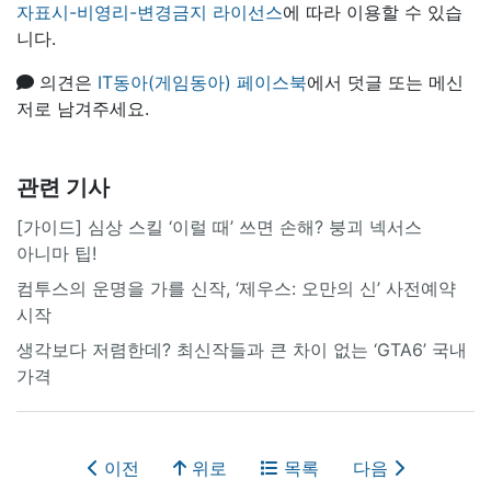
자표시-비영리-변경금지 라이선스
에 따라 이용할 수 있습
니다.
의견은
IT동아(게임동아) 페이스북
에서 덧글 또는 메신
저로 남겨주세요.
관련 기사
[가이드] 심상 스킬 ‘이럴 때’ 쓰면 손해? 붕괴 넥서스
아니마 팁!
컴투스의 운명을 가를 신작, ‘제우스: 오만의 신’ 사전예약
시작
생각보다 저렴한데? 최신작들과 큰 차이 없는 ‘GTA6’ 국내
가격
이전
위로
목록
다음