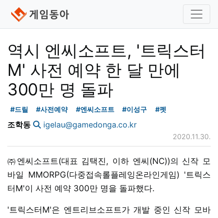
역시 엔씨소프트, '트릭스터
M' 사전 예약 한 달 만에
300만 명 돌파
#드릴
#사전예약
#엔씨소프트
#이성구
#펫
조학동
igelau@gamedonga.co.kr
2020.11.30.
㈜엔씨소프트(대표 김택진, 이하 엔씨(NC))의 신작 모
바일 MMORPG(다중접속롤플레잉온라인게임) '트릭스
터M'이 사전 예약 300만 명을 돌파했다.
'트릭스터M'은 엔트리브소프트가 개발 중인 신작 모바