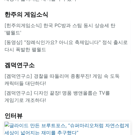
한주의 게임소식
[힌주의게임소식] 한국 PC방과 스팀 동시 상승세 탄
'팰월드'
[동영상] "장례식인가요? 아니요 축제입니다" 정식 출시로
다시 폭발한 팰월드
겜덕연구소
[겜덕연구소] 경찰을 따돌리며 종횡무진! 게임 속 도둑
캐릭터들 대단하다!
[겜덕연구소] 디자인 끝장! 명품 뱅앤올룹슨 TV를
게임기로 개조하다!
인터뷰