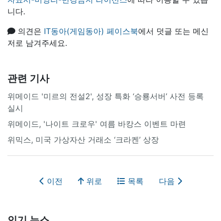
니다.
의견은
IT동아(게임동아) 페이스북
에서 덧글 또는 메신
저로 남겨주세요.
관련 기사
위메이드 '미르의 전설2', 성장 특화 ‘승룡서버’ 사전 등록
실시
위메이드, '나이트 크로우' 여름 바캉스 이벤트 마련
위믹스, 미국 가상자산 거래소 ‘크라켄’ 상장
이전
위로
목록
다음
인기 뉴스