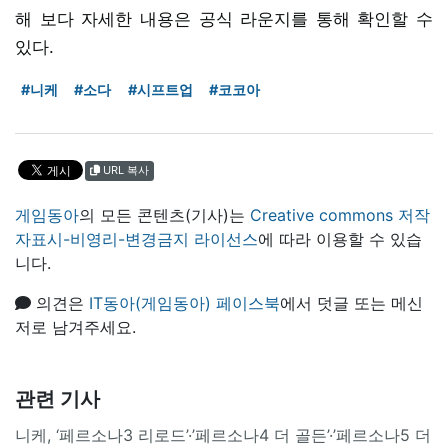
해 보다 자세한 내용은 공식 라운지를 통해 확인할 수
있다.
#니케
#소다
#시프트업
#코코아
URL 복사
게임동아
의 모든 콘텐츠(기사)는
Creative commons 저작
자표시-비영리-변경금지 라이선스
에 따라 이용할 수 있습
니다.
의견은
IT동아(게임동아) 페이스북
에서 덧글 또는 메신
저로 남겨주세요.
관련 기사
니케, ‘페르소나3 리로드’·’페르소나4 더 골든’·’페르소나5 더