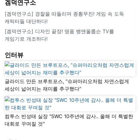
겜덕연구소
[겜덕연구소] 경찰을 따돌리며 종횡무진! 게임 속 도둑
캐릭터들 대단하다!
[겜덕연구소] 디자인 끝장! 명품 뱅앤올룹슨 TV를
게임기로 개조하다!
인터뷰
글라이드 만든 브루트포스, “슈퍼마리오처럼 자연스럽게
세상이 넓어지는 재미를 추구했다”
컴투스 빈성태 실장 "SWC 10주년에 감사.. 올해 더 특별한
대회로 꾸며질 것"