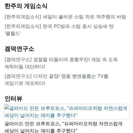
한주의 게임소식
[한주의게임소식] 세일이 불러온 스팀 차트 역주행의 바람
[힌주의게임소식] 한국 PC방과 스팀 동시 상승세 탄
'팰월드'
겜덕연구소
[겜덕연구소] 경찰을 따돌리며 종횡무진! 게임 속 도둑
캐릭터들 대단하다!
[겜덕연구소] 디자인 끝장! 명품 뱅앤올룹슨 TV를
게임기로 개조하다!
인터뷰
글라이드 만든 브루트포스, “슈퍼마리오처럼 자연스럽게
세상이 넓어지는 재미를 추구했다”