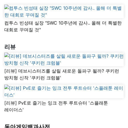
컴투스 빈성태 실장 "SWC 10주년에 감사.. 올해 더 특별한
대회로 꾸며질 것"
리뷰
[리뷰] 데브시스터즈를 살릴 새로운 돌파구 될까? 쿠키런
방치형 신작 '쿠키런 크럼블'
[리뷰] PvE로 즐기는 잉크 전투 루트슈터 '스플래툰
레이더스'
동아게임백과사전