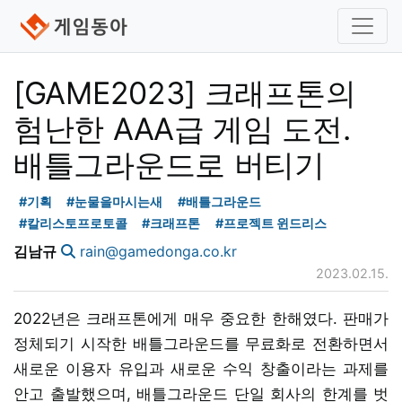
[GAME2023] 크래프톤의
험난한 AAA급 게임 도전.
배틀그라운드로 버티기
#기획
#눈물을마시는새
#배틀그라운드
#칼리스토프로토콜
#크래프톤
#프로젝트 윈드리스
김남규
rain@gamedonga.co.kr
2023.02.15.
2022년은 크래프톤에게 매우 중요한 한해였다. 판매가
정체되기 시작한 배틀그라운드를 무료화로 전환하면서
새로운 이용자 유입과 새로운 수익 창출이라는 과제를
안고 출발했으며, 배틀그라운드 단일 회사의 한계를 벗