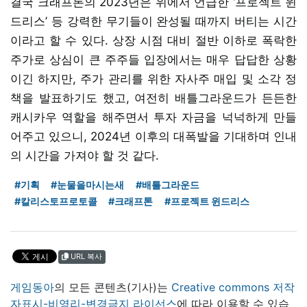
결국 크래프톤의 2023년은 위에서 언급한 ‘프로젝트 윈
드리스’ 등 강력한 무기들이 완성될 때까지 버티는 시간
이라고 할 수 있다. 상장 시점 대비 절반 이하로 폭락한
주가로 상심이 큰 주주들 입장에서는 매우 답답한 상황
이긴 하지만, 주가 관리를 위한 자사주 매입 및 소각 정
책을 발표하기도 했고, 여전히 배틀그라운드가 든든한
캐시카우 역할을 해주면서 투자 자금을 넉넉하게 만들
어주고 있으니, 2024년 이후의 대폭발을 기대하며 인내
의 시간을 가져야 할 것 같다.
#기획
#눈물을마시는새
#배틀그라운드
#칼리스토프로토콜
#크래프톤
#프로젝트 윈드리스
URL 복사
게임동아
의 모든 콘텐츠(기사)는
Creative commons 저작
자표시-비영리-변경금지 라이선스
에 따라 이용할 수 있습