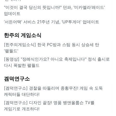
"이것이 결국 당신의 뜻입니까!" 던파, ‘미카엘라’레이드'
업데이트
‘서든어택’ 서비스 21주년 기념, ‘UP투게더’ 업데이트
한주의 게임소식
[힌주의게임소식] 한국 PC방과 스팀 동시 상승세 탄
'팰월드'
[동영상] "장례식인가요? 아니요 축제입니다" 정식 출시로
다시 폭발한 팰월드
겜덕연구소
[겜덕연구소] 경찰을 따돌리며 종횡무진! 게임 속 도둑
캐릭터들 대단하다!
[겜덕연구소] 디자인 끝장! 명품 뱅앤올룹슨 TV를
게임기로 개조하다!