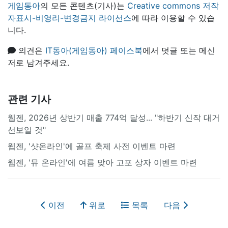
게임동아
의 모든 콘텐츠(기사)는
Creative commons 저작
자표시-비영리-변경금지 라이선스
에 따라 이용할 수 있습
니다.
의견은
IT동아(게임동아) 페이스북
에서 덧글 또는 메신
저로 남겨주세요.
관련 기사
웹젠, 2026년 상반기 매출 774억 달성... "하반기 신작 대거
선보일 것"
웹젠, '샷온라인'에 골프 축제 사전 이벤트 마련
웹젠, '뮤 온라인'에 여름 맞아 고포 상자 이벤트 마련
이전
위로
목록
다음