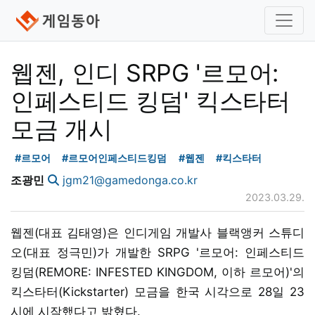
웹젠, 인디 SRPG '르모어:
인페스티드 킹덤' 킥스타터
모금 개시
#르모어
#르모어인페스티드킹덤
#웹젠
#킥스타터
조광민
jgm21@gamedonga.co.kr
2023.03.29.
웹젠(대표 김태영)은 인디게임 개발사 블랙앵커 스튜디
오(대표 정극민)가 개발한 SRPG '르모어: 인페스티드
킹덤(REMORE: INFESTED KINGDOM, 이하 르모어)'의
킥스타터(Kickstarter) 모금을 한국 시각으로 28일 23
시에 시작했다고 밝혔다.