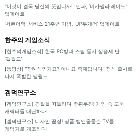
"이것이 결국 당신의 뜻입니까!" 던파, ‘미카엘라’레이드'
업데이트
‘서든어택’ 서비스 21주년 기념, ‘UP투게더’ 업데이트
한주의 게임소식
[힌주의게임소식] 한국 PC방과 스팀 동시 상승세 탄
'팰월드'
[동영상] "장례식인가요? 아니요 축제입니다" 정식 출시로
다시 폭발한 팰월드
겜덕연구소
[겜덕연구소] 경찰을 따돌리며 종횡무진! 게임 속 도둑
캐릭터들 대단하다!
[겜덕연구소] 디자인 끝장! 명품 뱅앤올룹슨 TV를
게임기로 개조하다!