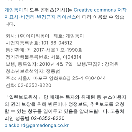
게임동아
의 모든 콘텐츠(기사)는
Creative commons 저작
자표시-비영리-변경금지 라이선스
에 따라 이용할 수 있습
니다.
회사: (주)아이티동아
제호: 게임동아
사업자등록번호: 101-86-04512
통신판매: 제 2017-서울마포-1990호
정기간행물등록번호: 서울, 아04814
발행, 등록일자: 2010년 4월 7일
발행/편집인: 강덕원
청소년보호책임자: 정동범
주소: 서울시 마포구 양화로8길 25-4 우)04044
전화: 02-6352-8220
「열린보도원칙」 당 매체는 독자와 취재원 등 뉴스이용자
의 권리 보장을 위해 반론이나 정정보도, 추후보도를 요청
할 수 있는 창구를 열어두고 있음을 알려드립니다. 고충처
리인 정동범 02-6352-8220
blackbird@gamedonga.co.kr