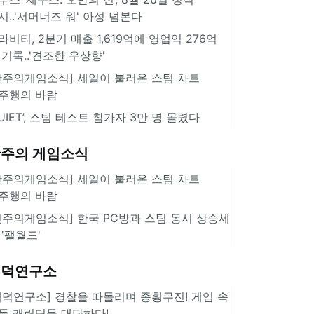
시..'서머너즈 워' 아성 넘본다
라비티, 2분기 매출 1,619억에 영업익 276억
 기록..'견조한 우상향'
한주의게임소식] 세일이 불러온 스팀 차트
주행의 바람
QUIET’, 스팀 테스트 참가자 3만 명 몰렸다
주의 게임소식
한주의게임소식] 세일이 불러온 스팀 차트
주행의 바람
힌주의게임소식] 한국 PC방과 스팀 동시 상승세
 '팰월드'
겜덕연구소
겜덕연구소] 경찰을 따돌리며 종횡무진! 게임 속
둑 캐릭터들 대단하다!