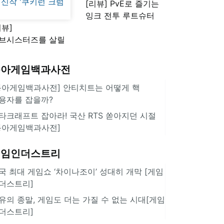
[리뷰] PvE로 즐기는
잉크 전투 루트슈터
리뷰]
'스플래툰 레이더스'
브시스터즈를 살릴
로운 돌파구 될까?
키런 방치형 신작
동아게임백과사전
쿠키런 크럼블'
동아게임백과사전] 안티치트는 어떻게 핵
용자를 잡을까?
타크래프트 잡아라! 국산 RTS 쏟아지던 시절
동아게임백과사전]
게임인더스트리
국 최대 게임쇼 ‘차이나조이’ 성대히 개막 [게임
더스트리]
유의 종말, 게임도 더는 가질 수 없는 시대[게임
더스트리]