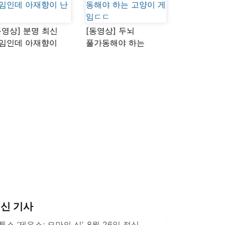
동영상] 분명 최신
[동영상] 두뇌
임인데 아재향이
풀가동해야 하는
다
고양이 게임ㄷㄷ
신 기사
투스 ‘제우스: 오만의 신’, 8월 26일 정식