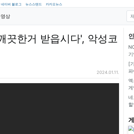
네이버 블로그
뉴스스탠드
카카오뉴스
동영상
 깨끗한거 받읍시다', 악성코
인
NC
기
[
파
2024.01.11.
엑
게
네
할
게