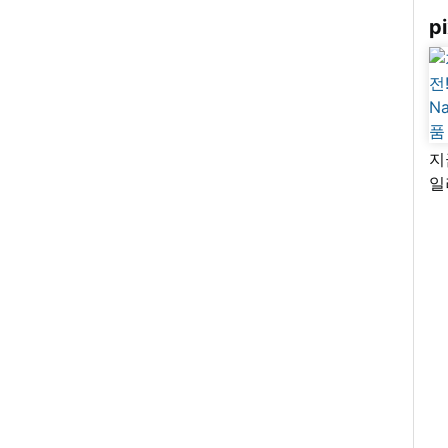
pi
지
일
님
리