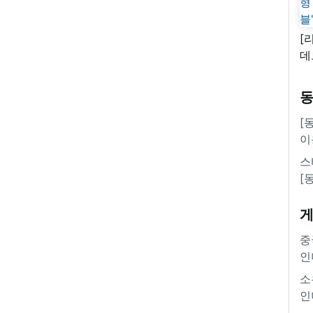
[
데
새
쿠
'
[
이
스
[
중
인
소
인