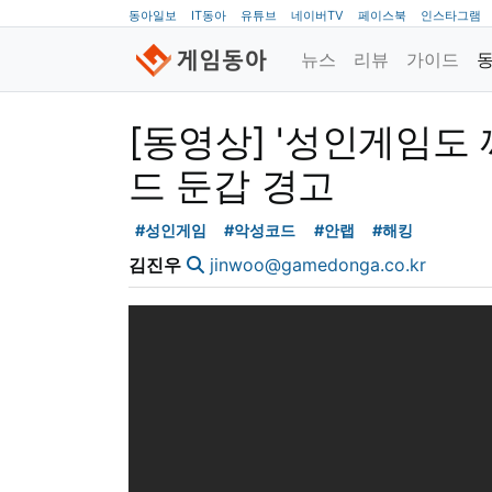
동아일보
IT동아
유튜브
네이버TV
페이스북
인스타그램
뉴스
리뷰
가이드
[동영상] '성인게임도
드 둔갑 경고
#성인게임
#악성코드
#안랩
#해킹
김진우
jinwoo@gamedonga.co.kr