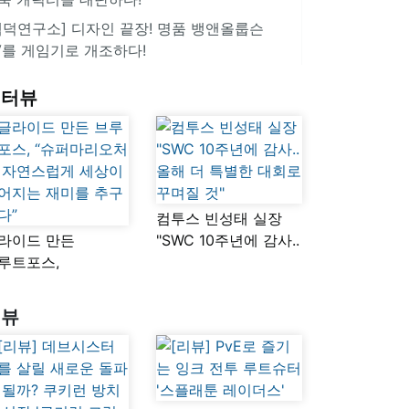
겜덕연구소] 디자인 끝장! 명품 뱅앤올룹슨
V를 게임기로 개조하다!
인터뷰
컴투스 빈성태 실장
라이드 만든
"SWC 10주년에 감사..
루트포스,
올해 더 특별한 대회로
슈퍼마리오처럼
꾸며질 것"
연스럽게 세상이
리뷰
어지는 재미를
구했다”