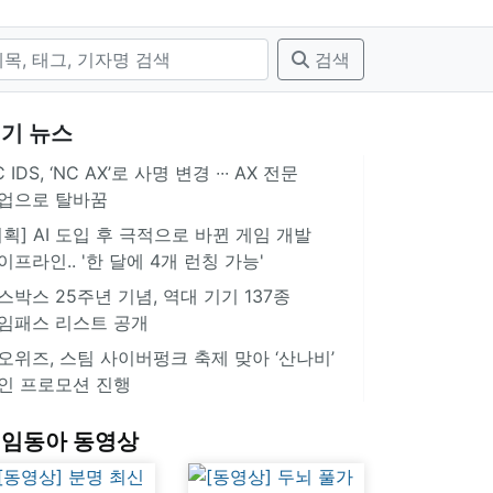
검색
기 뉴스
 IDS, ‘NC AX’로 사명 변경 ∙∙∙ AX 전문
업으로 탈바꿈
기획] AI 도입 후 극적으로 바뀐 게임 개발
이프라인.. '한 달에 4개 런칭 가능'
스박스 25주년 기념, 역대 기기 137종
임패스 리스트 공개
오위즈, 스팀 사이버펑크 축제 맞아 ‘산나비’
인 프로모션 진행
임동아 동영상