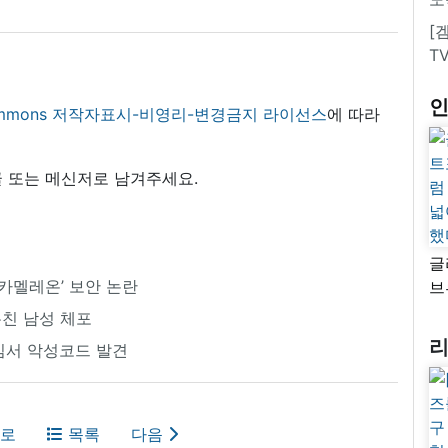
[
T
 commons 저작자표시-비영리-변경금지 라이선스
에 따라
 또는 메신저로 남겨주세요.
글
 카멜레온’ 보안 논란
브
“
훔친 남성 체포
자
임서 악성코드 발견
넓
추
로
목록
다음