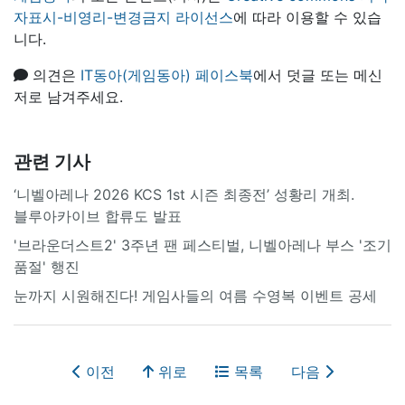
자표시-비영리-변경금지 라이선스
에 따라 이용할 수 있습
니다.
의견은
IT동아(게임동아) 페이스북
에서 덧글 또는 메신
저로 남겨주세요.
관련 기사
‘니벨아레나 2026 KCS 1st 시즌 최종전’ 성황리 개최.
블루아카이브 합류도 발표
'브라운더스트2' 3주년 팬 페스티벌, 니벨아레나 부스 '조기
품절' 행진
눈까지 시원해진다! 게임사들의 여름 수영복 이벤트 공세
이전
위로
목록
다음