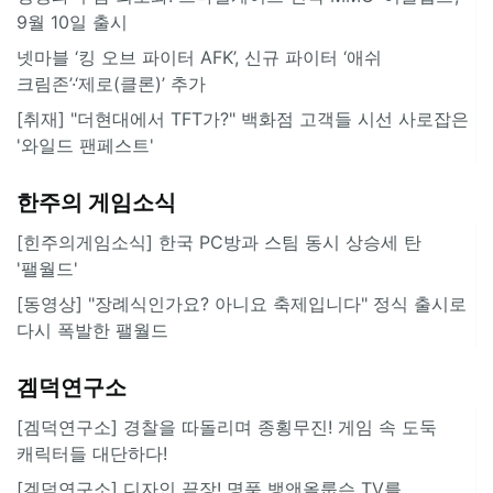
9월 10일 출시
넷마블 ‘킹 오브 파이터 AFK’, 신규 파이터 ‘애쉬
크림존’·‘제로(클론)’ 추가
[취재] "더현대에서 TFT가?" 백화점 고객들 시선 사로잡은
'와일드 팬페스트'
한주의 게임소식
[힌주의게임소식] 한국 PC방과 스팀 동시 상승세 탄
'팰월드'
[동영상] "장례식인가요? 아니요 축제입니다" 정식 출시로
다시 폭발한 팰월드
겜덕연구소
[겜덕연구소] 경찰을 따돌리며 종횡무진! 게임 속 도둑
캐릭터들 대단하다!
[겜덕연구소] 디자인 끝장! 명품 뱅앤올룹슨 TV를