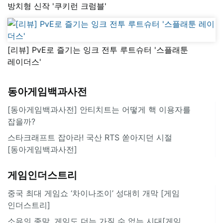
방치형 신작 '쿠키런 크럼블'
[리뷰] PvE로 즐기는 잉크 전투 루트슈터 '스플래툰
레이더스'
동아게임백과사전
[동아게임백과사전] 안티치트는 어떻게 핵 이용자를
잡을까?
스타크래프트 잡아라! 국산 RTS 쏟아지던 시절
[동아게임백과사전]
게임인더스트리
중국 최대 게임쇼 ‘차이나조이’ 성대히 개막 [게임
인더스트리]
소유의 종말, 게임도 더는 가질 수 없는 시대[게임