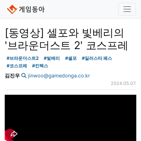
[동영상] 셀포와 빛베리의
'브라운더스트 2' 코스프레
#브라운더스트2
#빛베리
#셀포
#일러스타 페스
#코스프레
#킨텍스
김진우
jinwoo@gamedonga.co.kr
2024.05.07.