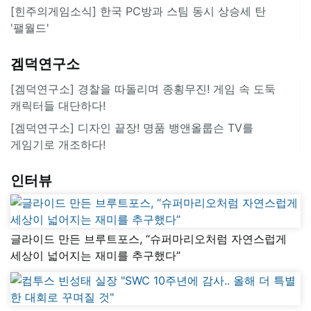
[힌주의게임소식] 한국 PC방과 스팀 동시 상승세 탄
'팰월드'
겜덕연구소
[겜덕연구소] 경찰을 따돌리며 종횡무진! 게임 속 도둑
캐릭터들 대단하다!
[겜덕연구소] 디자인 끝장! 명품 뱅앤올룹슨 TV를
게임기로 개조하다!
인터뷰
글라이드 만든 브루트포스, “슈퍼마리오처럼 자연스럽게
세상이 넓어지는 재미를 추구했다”