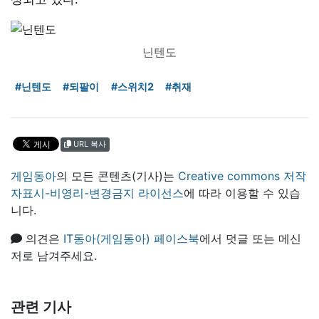
닌텐도
#닌텐도
#되팔이
#스위치2
#취재
URL 복사
게임동아
의 모든 콘텐츠(기사)는
Creative commons 저작
자표시-비영리-변경금지 라이선스
에 따라 이용할 수 있습
니다.
의견은
IT동아(게임동아) 페이스북
에서 덧글 또는 메신
저로 남겨주세요.
관련 기사