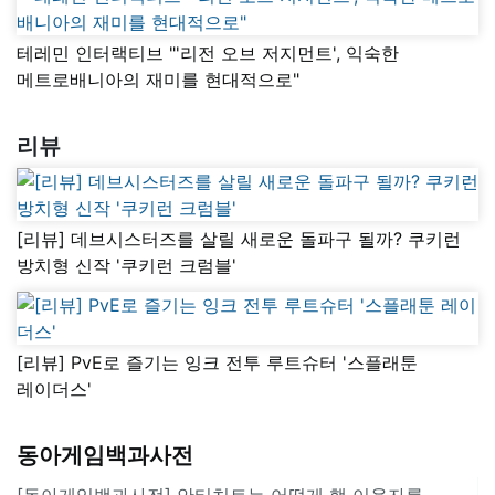
테레민 인터랙티브 "'리전 오브 저지먼트', 익숙한
메트로배니아의 재미를 현대적으로"
리뷰
[리뷰] 데브시스터즈를 살릴 새로운 돌파구 될까? 쿠키런
방치형 신작 '쿠키런 크럼블'
[리뷰] PvE로 즐기는 잉크 전투 루트슈터 '스플래툰
레이더스'
동아게임백과사전
[동아게임백과사전] 안티치트는 어떻게 핵 이용자를