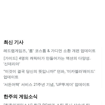
최신 기사
레드랩게임즈, '롬' 코스튬 & 가디언 소환 개편 업데이트
[가이드] 4명의 캐릭터가 만들어가는 액션의 다양성.
‘신데리아’
"이것이 결국 당신의 뜻입니까!" 던파, ‘미카엘라’레이드'
업데이트
‘서든어택’ 서비스 21주년 기념, ‘UP투게더’ 업데이트
한주의 게임소식
[힌주의게임소식] 한국 PC방과 스팀 동시 상승세 탄