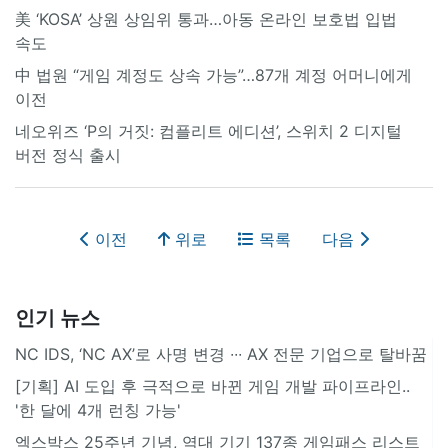
美 ‘KOSA’ 상원 상임위 통과…아동 온라인 보호법 입법
속도
中 법원 “게임 계정도 상속 가능”…87개 계정 어머니에게
이전
네오위즈 ‘P의 거짓: 컴플리트 에디션’, 스위치 2 디지털
버전 정식 출시
이전
위로
목록
다음
인기 뉴스
NC IDS, ‘NC AX’로 사명 변경 ∙∙∙ AX 전문 기업으로 탈바꿈
[기획] AI 도입 후 극적으로 바뀐 게임 개발 파이프라인..
'한 달에 4개 런칭 가능'
엑스박스 25주년 기념, 역대 기기 137종 게임패스 리스트