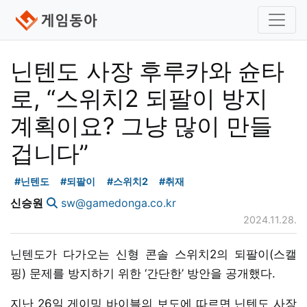
닌텐도 사장 후루카와 슌타
로, “스위치2 되팔이 방지
계획이요? 그냥 많이 만들
겁니다”
#닌텐도
#되팔이
#스위치2
#취재
신승원
sw@gamedonga.co.kr
2024.11.28.
닌텐도가 다가오는 신형 콘솔 스위치2의 되팔이(스캘
핑) 문제를 방지하기 위한 ‘간단한’ 방안을 공개했다.
지난 26일 게이밍 바이블의 보도에 따르면 닌텐도 사장