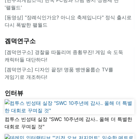
'팰월드'
[동영상] "장례식인가요? 아니요 축제입니다" 정식 출시로
다시 폭발한 팰월드
겜덕연구소
[겜덕연구소] 경찰을 따돌리며 종횡무진! 게임 속 도둑
캐릭터들 대단하다!
[겜덕연구소] 디자인 끝장! 명품 뱅앤올룹슨 TV를
게임기로 개조하다!
인터뷰
컴투스 빈성태 실장 "SWC 10주년에 감사.. 올해 더 특별한
대회로 꾸며질 것"