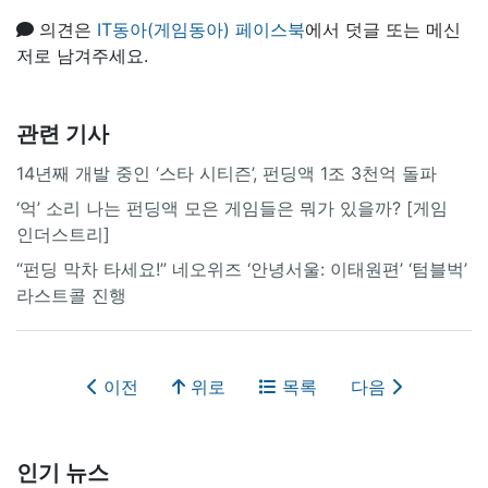
의견은
IT동아(게임동아) 페이스북
에서 덧글 또는 메신
저로 남겨주세요.
관련 기사
14년째 개발 중인 ‘스타 시티즌’, 펀딩액 1조 3천억 돌파
‘억’ 소리 나는 펀딩액 모은 게임들은 뭐가 있을까? [게임
인더스트리]
“펀딩 막차 타세요!” 네오위즈 ‘안녕서울: 이태원편’ ‘텀블벅’
라스트콜 진행
이전
위로
목록
다음
인기 뉴스