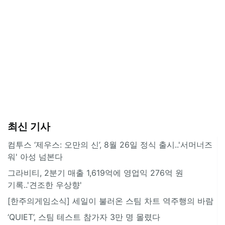
최신 기사
컴투스 ‘제우스: 오만의 신’, 8월 26일 정식 출시..'서머너즈
워' 아성 넘본다
그라비티, 2분기 매출 1,619억에 영업익 276억 원
기록..'견조한 우상향'
[한주의게임소식] 세일이 불러온 스팀 차트 역주행의 바람
‘QUIET’, 스팀 테스트 참가자 3만 명 몰렸다