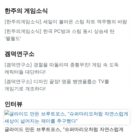
한주의 게임소식
[한주의게임소식] 세일이 불러온 스팀 차트 역주행의 바람
[힌주의게임소식] 한국 PC방과 스팀 동시 상승세 탄
'팰월드'
겜덕연구소
[겜덕연구소] 경찰을 따돌리며 종횡무진! 게임 속 도둑
캐릭터들 대단하다!
[겜덕연구소] 디자인 끝장! 명품 뱅앤올룹슨 TV를
게임기로 개조하다!
인터뷰
글라이드 만든 브루트포스, “슈퍼마리오처럼 자연스럽게