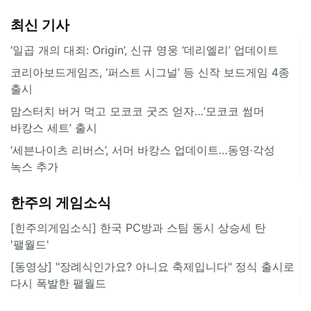
최신 기사
‘일곱 개의 대죄: Origin’, 신규 영웅 ‘데리엘리’ 업데이트
코리아보드게임즈, ‘퍼스트 시그널’ 등 신작 보드게임 4종
출시
맘스터치 버거 먹고 모코코 굿즈 얻자…‘모코코 썸머
바캉스 세트’ 출시
‘세븐나이츠 리버스’, 서머 바캉스 업데이트…동영·각성
녹스 추가
한주의 게임소식
[힌주의게임소식] 한국 PC방과 스팀 동시 상승세 탄
'팰월드'
[동영상] "장례식인가요? 아니요 축제입니다" 정식 출시로
다시 폭발한 팰월드