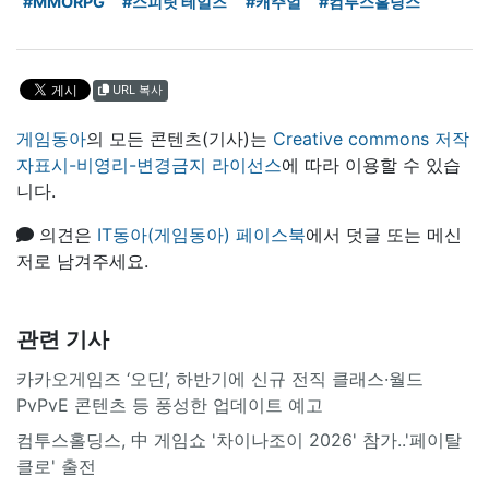
#MMORPG
#스피릿 테일즈
#캐주얼
#컴투스홀딩스
URL 복사
게임동아
의 모든 콘텐츠(기사)는
Creative commons 저작
자표시-비영리-변경금지 라이선스
에 따라 이용할 수 있습
니다.
의견은
IT동아(게임동아) 페이스북
에서 덧글 또는 메신
저로 남겨주세요.
관련 기사
카카오게임즈 ‘오딘’, 하반기에 신규 전직 클래스·월드
PvPvE 콘텐츠 등 풍성한 업데이트 예고
컴투스홀딩스, 中 게임쇼 '차이나조이 2026' 참가..'페이탈
클로' 출전