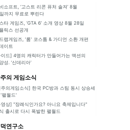
비소프트, ‘고스트 리콘 퓨처 솔져’ 8월
3일까지 무료로 뿌린다
스타 게임즈, ‘GTA 6’ 소개 영상 8월 28일
플릭스 선공개
드랩게임즈, '롬' 코스튬 & 가디언 소환 개편
데이트
가이드] 4명의 캐릭터가 만들어가는 액션의
양성. ‘신데리아’
주의 게임소식
힌주의게임소식] 한국 PC방과 스팀 동시 상승세
 '팰월드'
동영상] "장례식인가요? 아니요 축제입니다"
식 출시로 다시 폭발한 팰월드
겜덕연구소