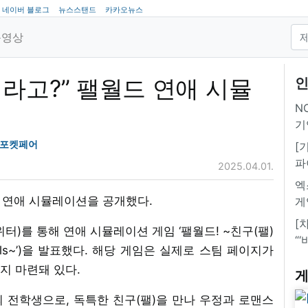
네이버 블로그
뉴스스탠드
카카오뉴스
동영상
라고?” 팰월드 연애 시뮬
인
NC
기
#포켓페어
[
파
2025.04.01.
엑
한 연애 시뮬레이션을 공개했다.
게
[
위터)를 통해 연애 시뮬레이션 게임 ‘팰월드! ~친구(팰)
“
ust Pals~’)을 발표했다. 해당 게임은 실제로 스팀 페이지가
지 마련돼 있다.
게
 전학생으로, 독특한 친구(팰)을 만나 우정과 로맨스