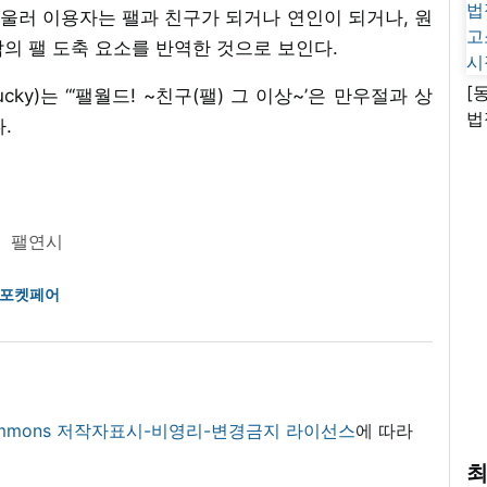
아울러 이용자는 팰과 친구가 되거나 연인이 되거나, 원
원작의 팰 도축 요소를 반역한 것으로 보인다.
[
y)는 “‘팰월드! ~친구(팰) 그 이상~’은 만우절과 상
법
.
고
시
팰연시
#포켓페어
 commons 저작자표시-비영리-변경금지 라이선스
에 따라
최