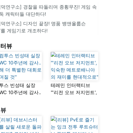
겜덕연구소] 경찰을 따돌리며 종횡무진! 게임 속
둑 캐릭터들 대단하다!
겜덕연구소] 디자인 끝장! 명품 뱅앤올룹슨
V를 게임기로 개조하다!
인터뷰
투스 빈성태 실장
테레민 인터랙티브
SWC 10주년에 감사..
"'리전 오브 저지먼트',
해 더 특별한 대회로
익숙한
며질 것"
메트로배니아의
리뷰
재미를 현대적으로"