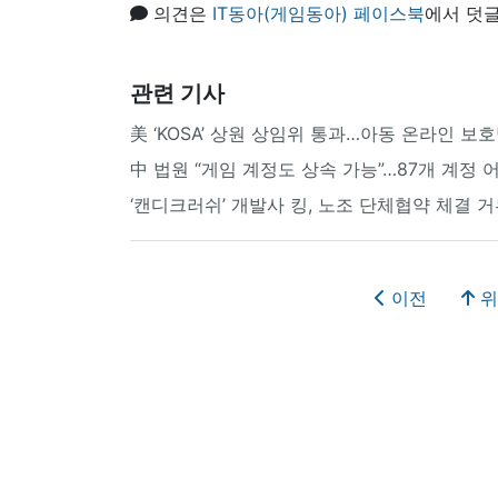
의견은
IT동아(게임동아) 페이스북
에서 덧글
관련 기사
美 ‘KOSA’ 상원 상임위 통과…아동 온라인 보
中 법원 “게임 계정도 상속 가능”…87개 계정
‘캔디크러쉬’ 개발사 킹, 노조 단체협약 체결 
이전
위