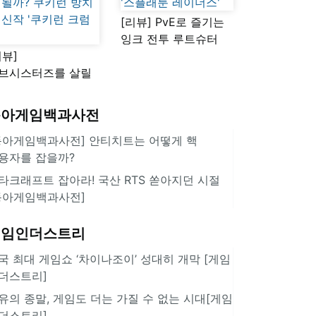
[리뷰] PvE로 즐기는
잉크 전투 루트슈터
리뷰]
'스플래툰 레이더스'
브시스터즈를 살릴
로운 돌파구 될까?
키런 방치형 신작
동아게임백과사전
쿠키런 크럼블'
동아게임백과사전] 안티치트는 어떻게 핵
용자를 잡을까?
타크래프트 잡아라! 국산 RTS 쏟아지던 시절
동아게임백과사전]
게임인더스트리
국 최대 게임쇼 ‘차이나조이’ 성대히 개막 [게임
더스트리]
유의 종말, 게임도 더는 가질 수 없는 시대[게임
더스트리]