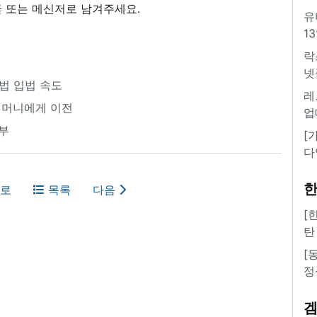
 또는 메신저로 남겨주세요.
유
1
락
넷
호법 입법 속도
레
 어머니에게 이전
업
거부
[
다
한
로
목록
다음
[
탄
[
정