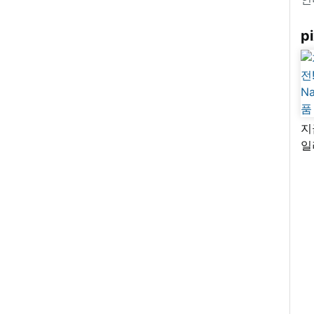
pi
지
일
님
리