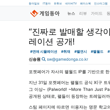
동아일보
IT동아
유튜브
네이버TV
페이스북
인스타그램
뉴스
리뷰
가이드
“진짜로 발매할 생각이
레이션 공개!
#연애 시뮬레이션
#취재
#팰연시
#팰월드
신승원
sw@gamedonga.co.kr
포켓페어가 자사의 팰월드 IP를 기반으로 
지난 31일 포켓페어는 팰월드 공식 X(구 트
그 이상~ (Palworld! ~More Than J
공개된 상태로, 팰들이 등장하는 트레일러까
스팀 페이지에 따르면 이용자는 명문 학교의