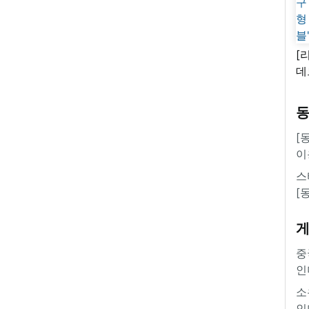
[
데
새
쿠
'
[
이
스
[
중
인
소
인