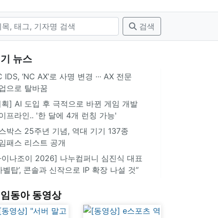
검색
기 뉴스
 IDS, ‘NC AX’로 사명 변경 ∙∙∙ AX 전문
업으로 탈바꿈
기획] AI 도입 후 극적으로 바뀐 게임 개발
이프라인.. '한 달에 4개 런칭 가능'
스박스 25주년 기념, 역대 기기 137종
임패스 리스트 공개
차이나조이 2026] 나누컴퍼니 심진식 대표
‘바벨탑’, 콘솔과 신작으로 IP 확장 나설 것”
임동아 동영상