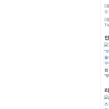
[
도
[
T
컴
"
올
꾸