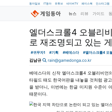
동아일보
IT동아
유튜브
네이버TV
페이스북
인스타그램
뉴스
리뷰
가이드
엘더스크롤4 오블리비
로 재조명되고 있는 
#귀무자1
#기획
#베데스다
#엘더스크롤4 오
김남규
rain@gamedonga.co.kr
베데스다의 신작 엘더스크롤4 오블리비언의 
타필드 때도 한국어판을 내놓을 것처럼 광고
을 받더니, 이번에는 한글 미지원 수준이 아
때문이다.