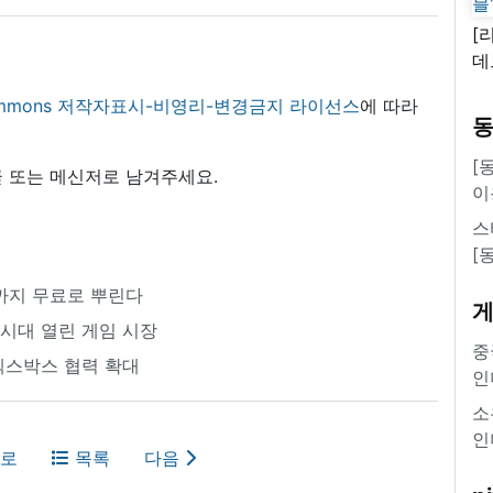
[
데
새
 commons 저작자표시-비영리-변경금지 라이선스
에 따라
쿠
'
[
 또는 메신저로 남겨주세요.
이
스
[
일까지 무료로 뿌린다
 시대 열린 게임 시장
중
엑스박스 협력 확대
인
소
인
로
목록
다음