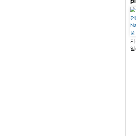
pi
지
일
님
리