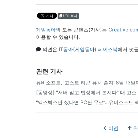
URL 복사
게임동아
의 모든 콘텐츠(기사)는
Creative
이용할 수 있습니다.
의견은
IT동아(게임동아) 페이스북
에서 덧글
관련 기사
유비소프트, ‘고스트 리콘 퓨처 솔져’ 8월 13
[동영상] "서버 말고 법정에서 봅시다" 대 고소
“엑스박스판 샀다면 PC판 무료”…유비소프트·
이전
위