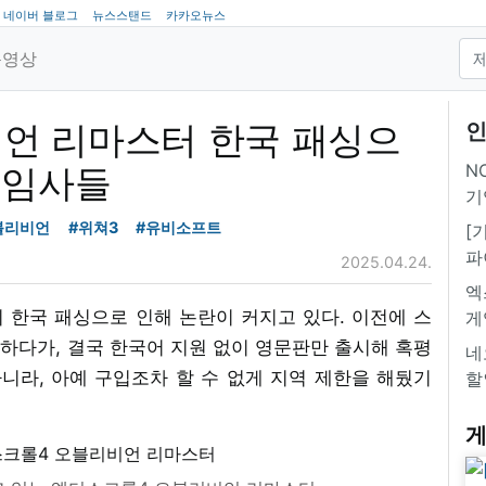
네이버 블로그
뉴스스탠드
카카오뉴스
동영상
언 리마스터 한국 패싱으
인
NC
게임사들
기
블리비언
#위쳐3
#유비소프트
[
파
2025.04.24.
엑
한국 패싱으로 인해 논란이 커지고 있다. 이전에 스
게
하다가, 결국 한국어 지원 없이 영문판만 출시해 혹평
네
니라, 아예 구입조차 할 수 없게 지역 제한을 해뒀기
할
게