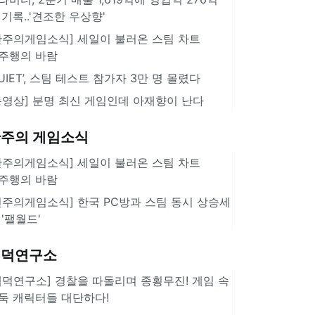
 기록..'견조한 우상향'
한주의게임소식] 세일이 불러온 스팀 차트
주행의 바람
QUIET’, 스팀 테스트 참가자 3만 명 몰렸다
동영상] 분명 최신 게임인데 아재향이 난다
주의 게임소식
한주의게임소식] 세일이 불러온 스팀 차트
주행의 바람
힌주의게임소식] 한국 PC방과 스팀 동시 상승세
 '팰월드'
겜덕연구소
겜덕연구소] 경찰을 따돌리며 종횡무진! 게임 속
둑 캐릭터들 대단하다!