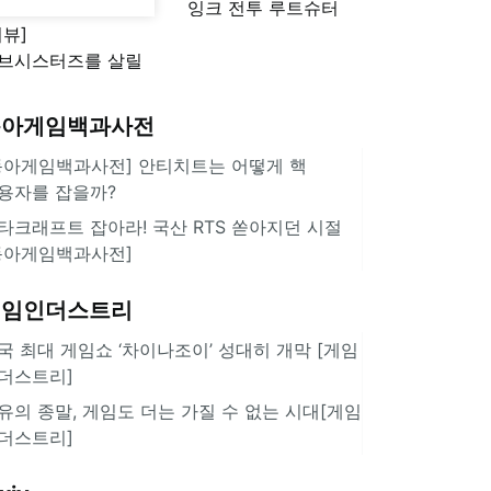
잉크 전투 루트슈터
리뷰]
'스플래툰 레이더스'
브시스터즈를 살릴
로운 돌파구 될까?
키런 방치형 신작
동아게임백과사전
쿠키런 크럼블'
동아게임백과사전] 안티치트는 어떻게 핵
용자를 잡을까?
타크래프트 잡아라! 국산 RTS 쏟아지던 시절
동아게임백과사전]
게임인더스트리
국 최대 게임쇼 ‘차이나조이’ 성대히 개막 [게임
더스트리]
유의 종말, 게임도 더는 가질 수 없는 시대[게임
더스트리]