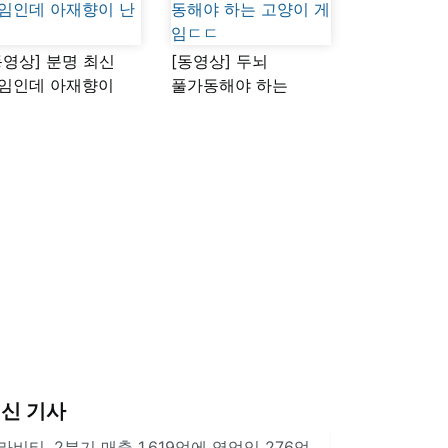
동영상] 분명 최신
[동영상] 두뇌
임인데 아재향이
풀가동해야 하는
다
고양이 게임ㄷㄷ
신 기사
라비티, 2분기 매출 1,619억에 영업익 276억