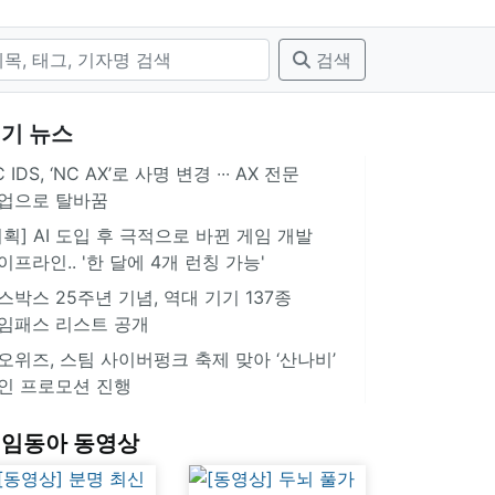
검색
기 뉴스
 IDS, ‘NC AX’로 사명 변경 ∙∙∙ AX 전문
업으로 탈바꿈
기획] AI 도입 후 극적으로 바뀐 게임 개발
이프라인.. '한 달에 4개 런칭 가능'
스박스 25주년 기념, 역대 기기 137종
임패스 리스트 공개
오위즈, 스팀 사이버펑크 축제 맞아 ‘산나비’
인 프로모션 진행
임동아 동영상