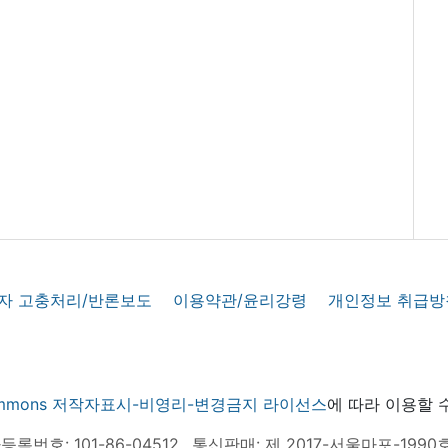
자 고충처리/반론보도
이용약관/윤리강령
개인정보 취급방
 commons 저작자표시-비영리-변경금지 라이선스
에 따라 이용할 
록번호: 101-86-04512
통신판매: 제 2017-서울마포-1990