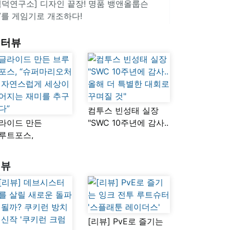
겜덕연구소] 디자인 끝장! 명품 뱅앤올룹슨
V를 게임기로 개조하다!
인터뷰
컴투스 빈성태 실장
라이드 만든
"SWC 10주년에 감사..
루트포스,
올해 더 특별한 대회로
슈퍼마리오처럼
꾸며질 것"
연스럽게 세상이
리뷰
어지는 재미를
구했다”
[리뷰] PvE로 즐기는