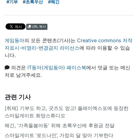
#기부
#초록우산
#헤긴
URL 복사
게임동아
의 모든 콘텐츠(기사)는
Creative commons 저작
자표시-비영리-변경금지 라이선스
에 따라 이용할 수 있습
니다.
의견은
IT동아(게임동아) 페이스북
에서 덧글 또는 메신
저로 남겨주세요.
관련 기사
[취재] 기부도 하고, 굿즈도 얻고! 플레이엑스포에 등장한
스마일게이트 희망스튜디오
해긴, '가족돌봄아동' 위해 초록우산에 후원금 전달
스마일게이트 ‘로드나인’, 가정의 달 맞아 기부한다