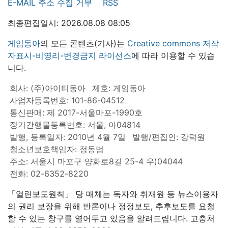
E-MAIL 주소 수집 거부
RSS
최종편집일시: 2026.08.08 08:05
게임동아
의 모든 콘텐츠(기사)는
Creative commons 저작
자표시-비영리-변경금지 라이선스
에 따라 이용할 수 있습
니다.
회사: (주)아이티동아
제호: 게임동아
사업자등록번호: 101-86-04512
통신판매: 제 2017-서울마포-1990호
정기간행물등록번호: 서울, 아04814
발행, 등록일자: 2010년 4월 7일
발행/편집인: 강덕원
청소년보호책임자: 정동범
주소: 서울시 마포구 양화로8길 25-4 우)04044
전화: 02-6352-8220
「열린보도원칙」 당 매체는 독자와 취재원 등 뉴스이용자
의 권리 보장을 위해 반론이나 정정보도, 추후보도를 요청
할 수 있는 창구를 열어두고 있음을 알려드립니다. 고충처