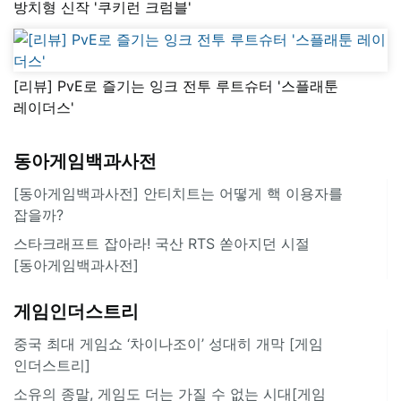
방치형 신작 '쿠키런 크럼블'
[리뷰] PvE로 즐기는 잉크 전투 루트슈터 '스플래툰
레이더스'
동아게임백과사전
[동아게임백과사전] 안티치트는 어떻게 핵 이용자를
잡을까?
스타크래프트 잡아라! 국산 RTS 쏟아지던 시절
[동아게임백과사전]
게임인더스트리
중국 최대 게임쇼 ‘차이나조이’ 성대히 개막 [게임
인더스트리]
소유의 종말, 게임도 더는 가질 수 없는 시대[게임