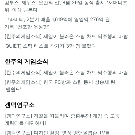
컴투스 ‘제우스: 오만의 신’, 8월 26일 정식 출시..'서머너즈
워' 아성 넘본다
그라비티, 2분기 매출 1,619억에 영업익 276억 원
기록..'견조한 우상향'
[한주의게임소식] 세일이 불러온 스팀 차트 역주행의 바람
‘QUIET’, 스팀 테스트 참가자 3만 명 몰렸다
한주의 게임소식
[한주의게임소식] 세일이 불러온 스팀 차트 역주행의 바람
[힌주의게임소식] 한국 PC방과 스팀 동시 상승세 탄
'팰월드'
겜덕연구소
[겜덕연구소] 경찰을 따돌리며 종횡무진! 게임 속 도둑
캐릭터들 대단하다!
[겜덕연구소] 디자인 끝장! 명품 뱅앤올룹슨 TV를