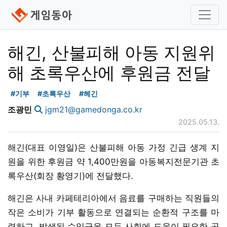
해긴, 산불피해 아동 지원위
해 초록우산에 후원금 전달
#기부
#초록우산
#헤긴
조광민
jgm21@gamedonga.co.kr
2025.05.13.
해긴(대표 이영일)은 산불피해 아동 가정 긴급 생계 지
원을 위한 후원금 약 1,400만원을 아동복지전문기관 초
록우산(회장 황영기)에 전달했다.
해긴은 사내 카페테리아에서 음료를 구매하는 직원들의
작은 소비가 기부 활동으로 연결되는 순환적 구조를 마
련하고, 발생된 수익금을 모두 사회에 도움이 필요한 곳