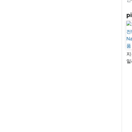
pi
지
일
님
리