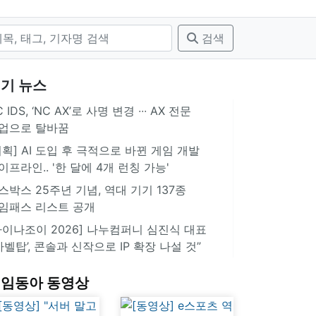
검색
기 뉴스
 IDS, ‘NC AX’로 사명 변경 ∙∙∙ AX 전문
업으로 탈바꿈
기획] AI 도입 후 극적으로 바뀐 게임 개발
이프라인.. '한 달에 4개 런칭 가능'
스박스 25주년 기념, 역대 기기 137종
임패스 리스트 공개
차이나조이 2026] 나누컴퍼니 심진식 대표
‘바벨탑’, 콘솔과 신작으로 IP 확장 나설 것”
임동아 동영상