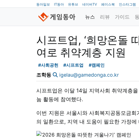
동아일보
IT동아
유튜브
네이버TV
페이스북
인스타그램
뉴스
리뷰
가이드
시프트업, ‘희망온돌 
여로 취약계층 지원
#사회공헌
#시프트업
#캠페인
조학동
igelau@gamedonga.co.kr
시프트업은 이달 14일 지역사회 취약계층을 
눔 활동에 참여했다.
이번 지원은 서울시와 사회복지공동모금회가 
의 일환으로, 지역 내 도움이 필요한 가정에