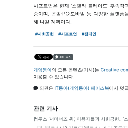
시프트업은 현재 ‘스텔라 블레이드’ 후속작과
중이며, 콘솔·PC·모바일 등 다양한 플랫
해 나갈 계획이다.
#사회공헌
#시프트업
#캠페인
URL 복사
게임동아
의 모든 콘텐츠(기사)는
Creative
이용할 수 있습니다.
의견은
IT동아(게임동아) 페이스북
에서 덧글
관련 기사
컴투스 ‘서머너즈 워’, 이용자들과 사회공헌.. ‘
니케, ‘페르소나3 리로드’·’페르소나4 더 골든’·