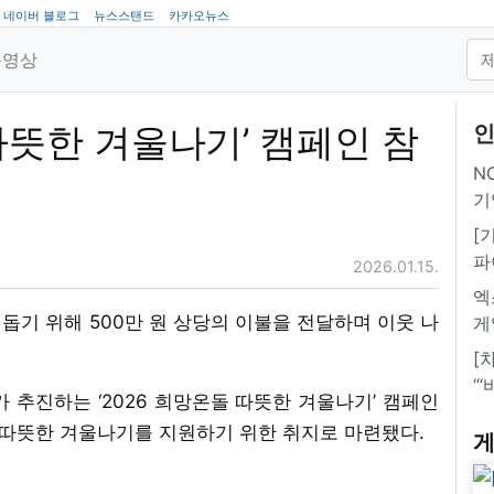
네이버 블로그
뉴스스탠드
카카오뉴스
동영상
따뜻한 겨울나기’ 캠페인 참
인
NC
기
[
파
2026.01.15.
엑
돕기 위해 500만 원 상당의 이불을 전달하며 이웃 나
게
[
“
추진하는 ‘2026 희망온돌 따뜻한 겨울나기’ 캠페인
 따뜻한 겨울나기를 지원하기 위한 취지로 마련됐다.
게