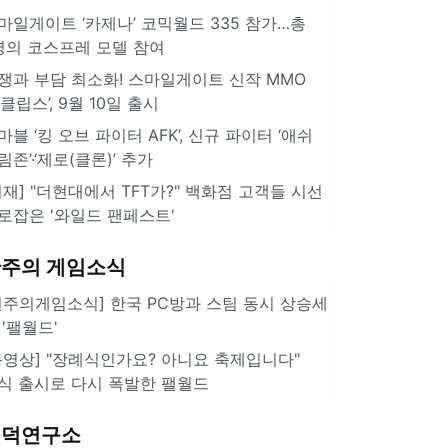
마일게이트 ‘카제나’ 코믹월드 335 참가…총
명의 코스프레 모델 참여
쟁과 부담 최소화! 스마일게이트 신작 MMO
이클립스’, 9월 10일 출시
마블 ‘킹 오브 파이터 AFK’, 신규 파이터 ‘애쉬
림존’·‘제로(클론)’ 추가
취재] "더현대에서 TFT가?" 백화점 고객들 시선
로잡은 '와일드 팬페스트'
주의 게임소식
힌주의게임소식] 한국 PC방과 스팀 동시 상승세
 '팰월드'
동영상] "장례식인가요? 아니요 축제입니다"
식 출시로 다시 폭발한 팰월드
겜덕연구소