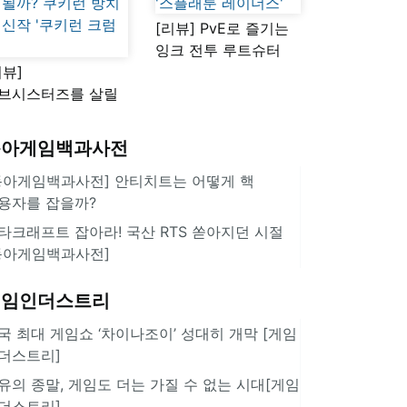
[리뷰] PvE로 즐기는
잉크 전투 루트슈터
리뷰]
'스플래툰 레이더스'
브시스터즈를 살릴
로운 돌파구 될까?
키런 방치형 신작
동아게임백과사전
쿠키런 크럼블'
동아게임백과사전] 안티치트는 어떻게 핵
용자를 잡을까?
타크래프트 잡아라! 국산 RTS 쏟아지던 시절
동아게임백과사전]
게임인더스트리
국 최대 게임쇼 ‘차이나조이’ 성대히 개막 [게임
더스트리]
유의 종말, 게임도 더는 가질 수 없는 시대[게임
더스트리]