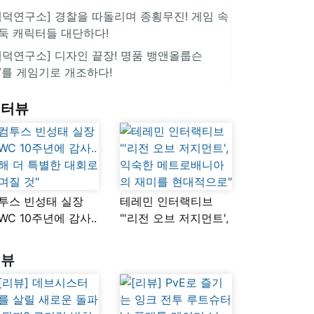
겜덕연구소] 경찰을 따돌리며 종횡무진! 게임 속
둑 캐릭터들 대단하다!
겜덕연구소] 디자인 끝장! 명품 뱅앤올룹슨
V를 게임기로 개조하다!
인터뷰
투스 빈성태 실장
테레민 인터랙티브
SWC 10주년에 감사..
"'리전 오브 저지먼트',
해 더 특별한 대회로
익숙한
며질 것"
메트로배니아의
리뷰
재미를 현대적으로"