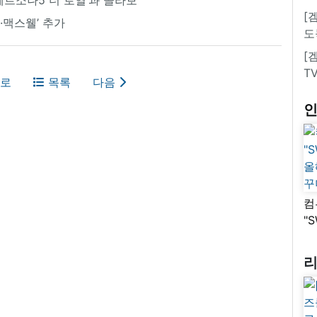
[
스·맥스웰’ 추가
도
[
T
로
목록
다음
컴
"
올
꾸