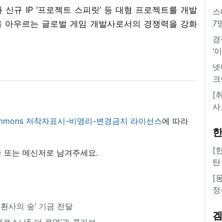
 신규 IP ‘프로젝트 스피릿’ 등 대형 프로젝트를 개발
스
7
폼을 아우르는 글로벌 게임 개발사로서의 경쟁력을 강화
경
‘
넷
크
[
사
 commons 저작자표시-비영리-변경금지 라이선스
에 따라
한
[
 또는 메신저로 남겨주세요.
탄
[
정
소환사의 숲’ 기금 전달
’페르소나5 더 로열’과 콜라보