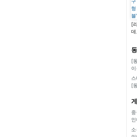
[
데
새
쿠
'
[
이
스
[
중
인
소
인