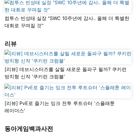
컴투스 빈성태 실장 "SWC 10주년에 감사.. 올해 더 특별한
대회로 꾸며질 것"
리뷰
[리뷰] 데브시스터즈를 살릴 새로운 돌파구 될까? 쿠키런
방치형 신작 '쿠키런 크럼블'
[리뷰] PvE로 즐기는 잉크 전투 루트슈터 '스플래툰
레이더스'
동아게임백과사전