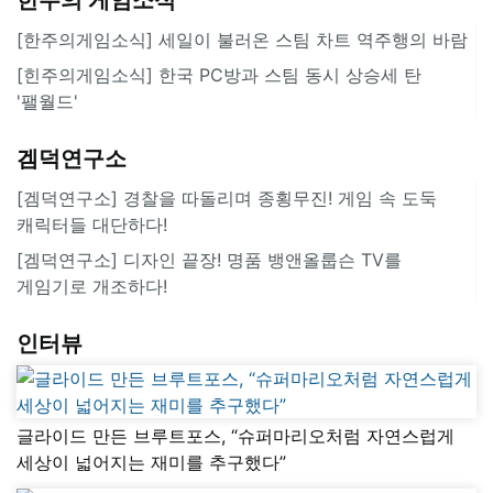
[한주의게임소식] 세일이 불러온 스팀 차트 역주행의 바람
[힌주의게임소식] 한국 PC방과 스팀 동시 상승세 탄
'팰월드'
겜덕연구소
[겜덕연구소] 경찰을 따돌리며 종횡무진! 게임 속 도둑
캐릭터들 대단하다!
[겜덕연구소] 디자인 끝장! 명품 뱅앤올룹슨 TV를
게임기로 개조하다!
인터뷰
글라이드 만든 브루트포스, “슈퍼마리오처럼 자연스럽게
세상이 넓어지는 재미를 추구했다”