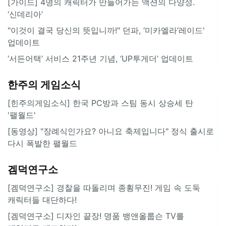
[가이드] 4명의 캐릭터가 만들어가는 액션의 다양성.
‘신데리아’
"이것이 결국 당신의 뜻입니까!" 던파, ‘미카엘라’레이드'
업데이트
‘서든어택’ 서비스 21주년 기념, ‘UP투게더’ 업데이트
한주의 게임소식
[힌주의게임소식] 한국 PC방과 스팀 동시 상승세 탄
'팰월드'
[동영상] "장례식인가요? 아니요 축제입니다" 정식 출시로
다시 폭발한 팰월드
겜덕연구소
[겜덕연구소] 경찰을 따돌리며 종횡무진! 게임 속 도둑
캐릭터들 대단하다!
[겜덕연구소] 디자인 끝장! 명품 뱅앤올룹슨 TV를