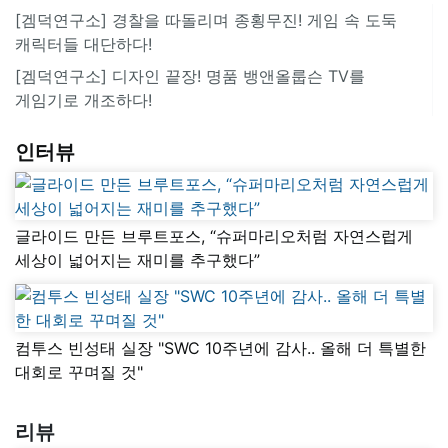
[겜덕연구소] 경찰을 따돌리며 종횡무진! 게임 속 도둑
캐릭터들 대단하다!
[겜덕연구소] 디자인 끝장! 명품 뱅앤올룹슨 TV를
게임기로 개조하다!
인터뷰
글라이드 만든 브루트포스, “슈퍼마리오처럼 자연스럽게
세상이 넓어지는 재미를 추구했다”
컴투스 빈성태 실장 "SWC 10주년에 감사.. 올해 더 특별한
대회로 꾸며질 것"
리뷰