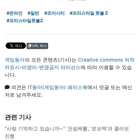
#온라인
#일반
#조이시티
#프리스타일 풋볼 Z
#프리스타일풋볼Z
URL 복사
게임동아
의 모든 콘텐츠(기사)는
Creative commons 저작
자표시-비영리-변경금지 라이선스
에 따라 이용할 수 있습
니다.
의견은
IT동아(게임동아) 페이스북
에서 덧글 또는 메신
저로 남겨주세요.
관련 기사
"사랑 기억하고 있습니까~" ‘건쉽배틀’, ‘로보텍’과 콜라보
진행