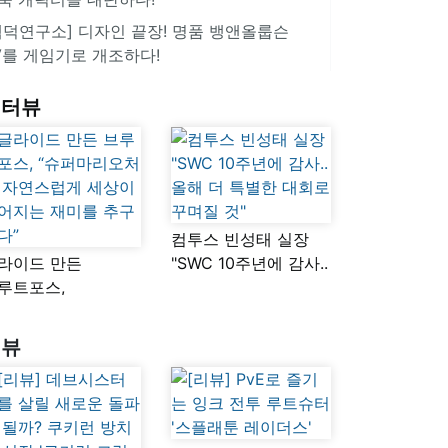
겜덕연구소] 디자인 끝장! 명품 뱅앤올룹슨
V를 게임기로 개조하다!
인터뷰
컴투스 빈성태 실장
라이드 만든
"SWC 10주년에 감사..
루트포스,
올해 더 특별한 대회로
슈퍼마리오처럼
꾸며질 것"
연스럽게 세상이
리뷰
어지는 재미를
구했다”