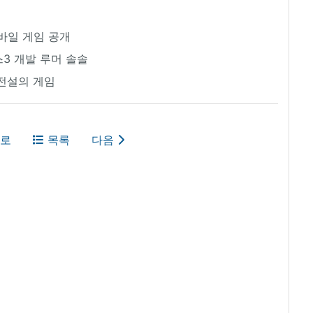
모바일 게임 공개
스3 개발 루머 솔솔
전설의 게임
로
목록
다음