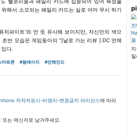
식도 밸로리움과 패밀리 카드에 집중되어 있어 육성을
pi
 위해서 소모되는 패밀리 카드는 실로 어마 무시 하기
블 퓨처파이트'와 언 듯 유사해 보이지만, 자신만의 색으
 초반 모습은 게임동아의 "[날로 가는 리뷰 ] DC 언체
지
 있다.
일
스마트폰
#썸에이지
#언체인드
님
리
 commons 저작자표시-비영리-변경금지 라이선스
에 따라
 또는 메신저로 남겨주세요.