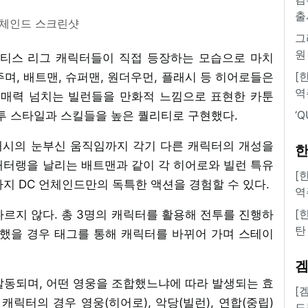
출
언체인드 스크린샷
그
원
스티스 리그 캐릭터들이 직접 등장하는 모습으로 마치
[
며, 배트맨, 슈퍼맨, 원더우먼, 플래시 등 히어로들은
역
등 매력 넘치는 빌런들을 만화적 느낌으로 표현한 카툰
‘
전투 스타일과 스킬들을 높은 퀄리티로 구현했다.
래시의 눈부신 움직임까지 각기 다른 캐릭터의 개성을
한
배터랭을 날리는 배트맨과 같이 각 히어로와 빌런 특유
[
지 DC 언체인드만의 독특한 액션을 경험할 수 있다.
역
[
르지 않다. 총 3명의 캐릭터를 활용해 전투를 진행하
탄
장했을 경우 태그를 통해 캐릭터를 바뀌어 가며 스테이
발동되며, 어떤 영웅을 조합했느냐에 따라 발생되는 효
[
캐릭터의 경우 영웅(히어로), 악당(빌런), 연합(중립)
도