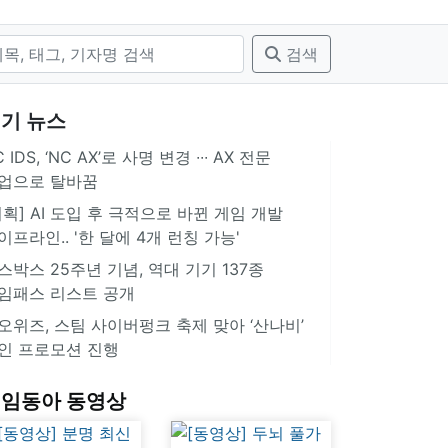
검색
기 뉴스
 IDS, ‘NC AX’로 사명 변경 ∙∙∙ AX 전문
업으로 탈바꿈
기획] AI 도입 후 극적으로 바뀐 게임 개발
이프라인.. '한 달에 4개 런칭 가능'
스박스 25주년 기념, 역대 기기 137종
임패스 리스트 공개
오위즈, 스팀 사이버펑크 축제 맞아 ‘산나비’
인 프로모션 진행
임동아 동영상