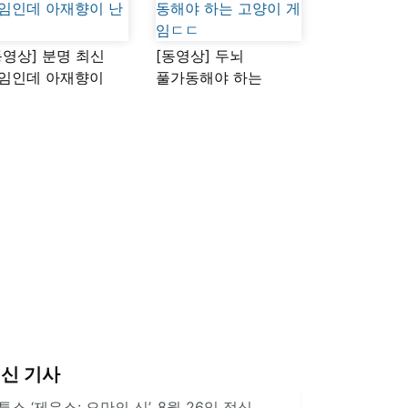
동영상] 분명 최신
[동영상] 두뇌
임인데 아재향이
풀가동해야 하는
다
고양이 게임ㄷㄷ
신 기사
투스 ‘제우스: 오만의 신’, 8월 26일 정식