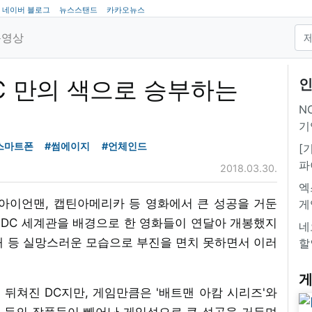
네이버 블로그
뉴스스탠드
카카오뉴스
동영상
DC 만의 색으로 승부하는
인
NC
기
스마트폰
#썸에이지
#언체인드
[
파
2018.03.30.
엑
아이언맨, 캡틴아메리카 등 영화에서 큰 성공을 거둔
게
 DC 세계관을 배경으로 한 영화들이 연달아 개봉했지
네
개 등 실망스러운 모습으로 부진을 면치 못하면서 이러
할
게
뒤쳐진 DC지만, 게임만큼은 '배트맨 아캄 시리즈'와
어스' 등의 작품들이 빼어난 게임성으로 큰 성공을 거두며