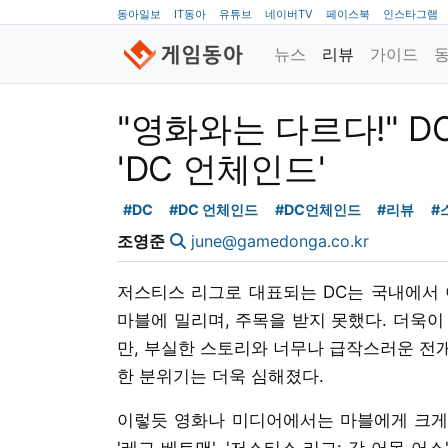
동아일보
IT동아
유튜브
네이버TV
페이스북
인스타그램
뉴스
리뷰
가이드
"영화와는 다르다!" 
'DC 언체인드'
#DC
#DC 언체인드
#DC언체인드
#리뷰
#
조영준
june@gamedonga.co.kr
저스티스 리그로 대표되는 DC는 국내에서 
마블에 밀리며, 주목을 받지 못했다. 더욱이
만, 부실한 스토리와 너무나 급작스러운 전
한 분위기는 더욱 심해졌다.
이렇듯 영화나 미디어에서는 마블에게 크게 
'레고 베트맨', '저스티스 리그: 갓 어몽 