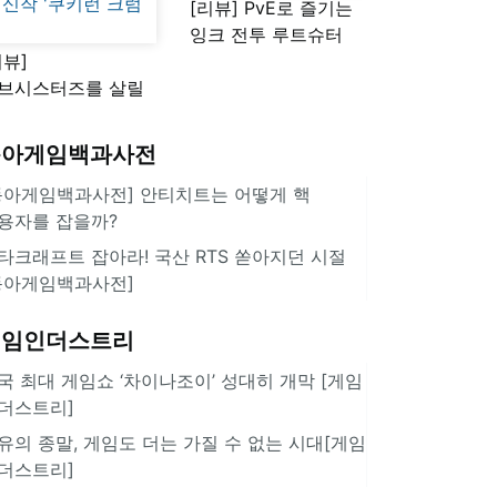
[리뷰] PvE로 즐기는
잉크 전투 루트슈터
리뷰]
'스플래툰 레이더스'
브시스터즈를 살릴
로운 돌파구 될까?
키런 방치형 신작
동아게임백과사전
쿠키런 크럼블'
동아게임백과사전] 안티치트는 어떻게 핵
용자를 잡을까?
타크래프트 잡아라! 국산 RTS 쏟아지던 시절
동아게임백과사전]
게임인더스트리
국 최대 게임쇼 ‘차이나조이’ 성대히 개막 [게임
더스트리]
유의 종말, 게임도 더는 가질 수 없는 시대[게임
더스트리]