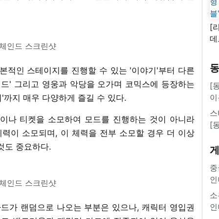
[
데
언체인드 스크린샷
새
쿠
본적인 스테이지를 진행할 수 있는 '이야기'부터 다른
'
드' 그리고 영웅과 악당을 오가며 코믹스에 등장하는
[
이
'까지 매우 다양하게 즐길 수 있다.
스
권이나 티켓을 소모하여 모드를 진행하는 것이 아니라
[
력이 소모되며, 이 체력을 전부 소모할 경우 더 이상
것도 중요하다.
중
인
언체인드 스크린샷
소
인
카드가 랜덤으로 나오는 부분은 있으나, 캐릭터 영입권