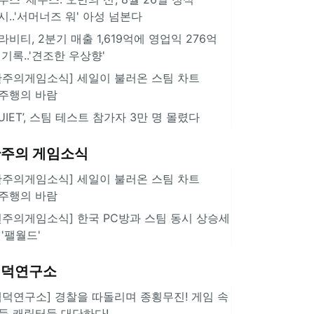
시..'서머너즈 워' 아성 넘본다
라비티, 2분기 매출 1,619억에 영업익 276억
 기록..'견조한 우상향'
한주의게임소식] 세일이 불러온 스팀 차트
주행의 바람
QUIET’, 스팀 테스트 참가자 3만 명 몰렸다
주의 게임소식
한주의게임소식] 세일이 불러온 스팀 차트
주행의 바람
힌주의게임소식] 한국 PC방과 스팀 동시 상승세
 '팰월드'
겜덕연구소
겜덕연구소] 경찰을 따돌리며 종횡무진! 게임 속
둑 캐릭터들 대단하다!