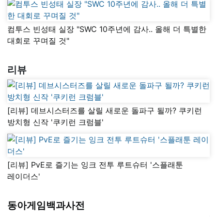
컴투스 빈성태 실장 "SWC 10주년에 감사.. 올해 더 특별한
대회로 꾸며질 것"
리뷰
[리뷰] 데브시스터즈를 살릴 새로운 돌파구 될까? 쿠키런
방치형 신작 '쿠키런 크럼블'
[리뷰] PvE로 즐기는 잉크 전투 루트슈터 '스플래툰
레이더스'
동아게임백과사전