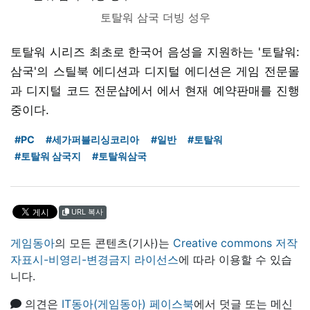
토탈워 삼국 더빙 성우
토탈워 시리즈 최초로 한국어 음성을 지원하는 '토탈워:
삼국'의 스틸북 에디션과 디지털 에디션은 게임 전문몰
과 디지털 코드 전문샵에서 에서 현재 예약판매를 진행
중이다.
#PC
#세가퍼블리싱코리아
#일반
#토탈워
#토탈워 삼국지
#토탈워삼국
URL 복사
게임동아
의 모든 콘텐츠(기사)는
Creative commons 저작
자표시-비영리-변경금지 라이선스
에 따라 이용할 수 있습
니다.
의견은
IT동아(게임동아) 페이스북
에서 덧글 또는 메신