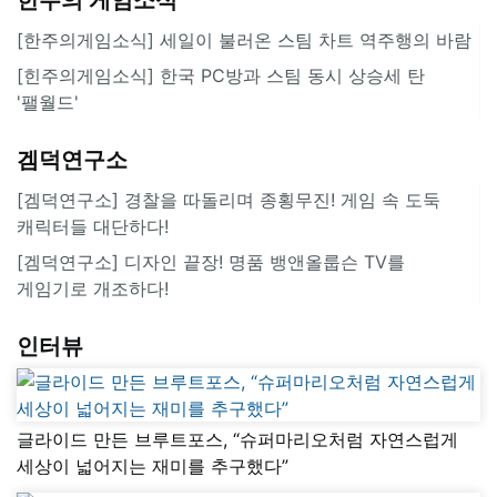
[한주의게임소식] 세일이 불러온 스팀 차트 역주행의 바람
[힌주의게임소식] 한국 PC방과 스팀 동시 상승세 탄
'팰월드'
겜덕연구소
[겜덕연구소] 경찰을 따돌리며 종횡무진! 게임 속 도둑
캐릭터들 대단하다!
[겜덕연구소] 디자인 끝장! 명품 뱅앤올룹슨 TV를
게임기로 개조하다!
인터뷰
글라이드 만든 브루트포스, “슈퍼마리오처럼 자연스럽게
세상이 넓어지는 재미를 추구했다”