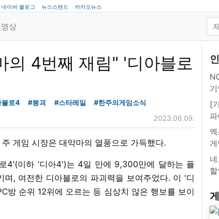
네이버 블로그
뉴스스탠드
카카오뉴스
동영상
마의 4번째 재림" '디아블로
인
NC
기
아블로4
#붕괴
#스타레일
#한주의게임소식
[
파
2023.06.09.
엑
 주 게임 시장은 대악마의 열풍으로 가득했다.
게
네
'(이하 '디아4')는 4일 만에 9,300만에 달하는 플
할
며, 여전한 디아블로의 파괴력을 보여주었다. 이 '디
PC방 순위 12위에 오르는 등 심상치 않은 행보를 보이
게