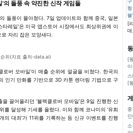
일'의 돌풍 속 약진한 신작 게임들
'의 돌풍이 몰아쳤다. 7일 업데이트와 함께 중국, 일본
[
 스타레일'은 미국 앱스토어 시장에서도 최상위권에 이
데
로 자리 잡은 모양새다.
새
쿠
'
위(자료 출처-data.ai)
[
이
클로버 모바일’이 매출 순위에 얼굴을 비쳤다. 한국의
스
 인기 만화를 기반으로 3D 카툰 렌더링 기법으로 구
[
매출을 끌어올리던 ‘블랙클로버 모바일’은 9일 진행한 신
중
위를 달성해 기세를 올렸다. 이와 함께 코나미의 ‘유희
인
 개의 대죄’가 11위를 기록하는 등 신규 이벤트를 진행
소
인