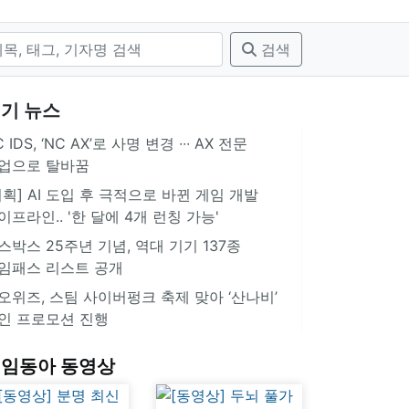
검색
기 뉴스
 IDS, ‘NC AX’로 사명 변경 ∙∙∙ AX 전문
업으로 탈바꿈
기획] AI 도입 후 극적으로 바뀐 게임 개발
이프라인.. '한 달에 4개 런칭 가능'
스박스 25주년 기념, 역대 기기 137종
임패스 리스트 공개
오위즈, 스팀 사이버펑크 축제 맞아 ‘산나비’
인 프로모션 진행
임동아 동영상