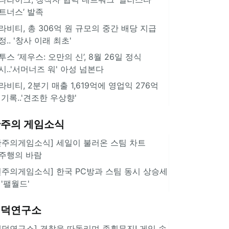
트너스’ 발족
라비티, 총 306억 원 규모의 중간 배당 지급
정.. '창사 이래 최초'
투스 ‘제우스: 오만의 신’, 8월 26일 정식
시..'서머너즈 워' 아성 넘본다
라비티, 2분기 매출 1,619억에 영업익 276억
 기록..'견조한 우상향'
주의 게임소식
한주의게임소식] 세일이 불러온 스팀 차트
주행의 바람
힌주의게임소식] 한국 PC방과 스팀 동시 상승세
 '팰월드'
겜덕연구소
겜덕연구소] 경찰을 따돌리며 종횡무진! 게임 속