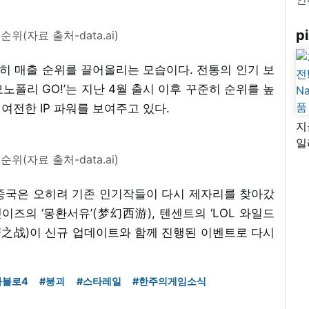
pi
위(자료 출처-data.ai)
준히 매출 순위를 끌어올리는 모습이다. 전통의 인기 보
노폴리 GO!’는 지난 4월 출시 이후 꾸준히 순위를 높
 여전한 IP 파워를 보여주고 있다.
지
일
위(자료 출처-data.ai)
님
리
중국은 오히려 기존 인기작들이 다시 제자리를 찾아갔
넷이즈의 ‘몽환서유’(梦幻西游), 텐센트의 ‘LOL 와일드
金铲铲之战)이 신규 업데이트와 함께 진행된 이벤트로 다시
아블로4
#붕괴
#스타레일
#한주의게임소식