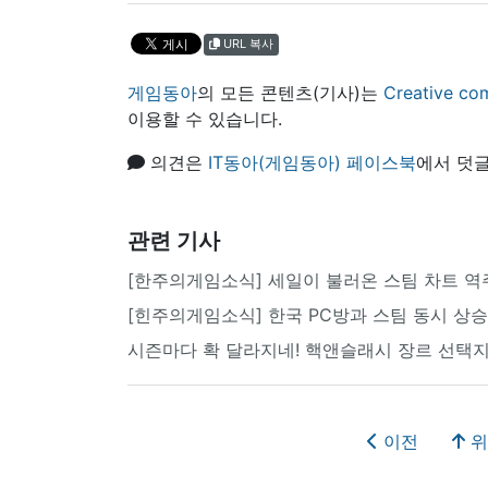
URL 복사
게임동아
의 모든 콘텐츠(기사)는
Creative
이용할 수 있습니다.
의견은
IT동아(게임동아) 페이스북
에서 덧글
관련 기사
[한주의게임소식] 세일이 불러온 스팀 차트 역
[힌주의게임소식] 한국 PC방과 스팀 동시 상승세
시즌마다 확 달라지네! 핵앤슬래시 장르 선택
이전
위