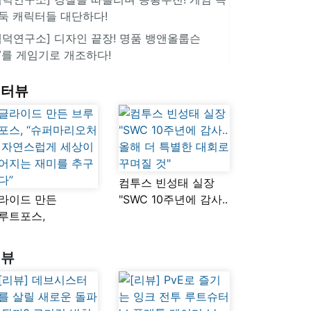
둑 캐릭터들 대단하다!
겜덕연구소] 디자인 끝장! 명품 뱅앤올룹슨
V를 게임기로 개조하다!
인터뷰
컴투스 빈성태 실장
라이드 만든
"SWC 10주년에 감사..
루트포스,
올해 더 특별한 대회로
슈퍼마리오처럼
꾸며질 것"
연스럽게 세상이
리뷰
어지는 재미를
구했다”