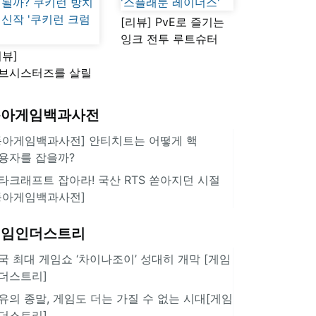
[리뷰] PvE로 즐기는
잉크 전투 루트슈터
리뷰]
'스플래툰 레이더스'
브시스터즈를 살릴
로운 돌파구 될까?
키런 방치형 신작
동아게임백과사전
쿠키런 크럼블'
동아게임백과사전] 안티치트는 어떻게 핵
용자를 잡을까?
타크래프트 잡아라! 국산 RTS 쏟아지던 시절
동아게임백과사전]
게임인더스트리
국 최대 게임쇼 ‘차이나조이’ 성대히 개막 [게임
더스트리]
유의 종말, 게임도 더는 가질 수 없는 시대[게임
더스트리]