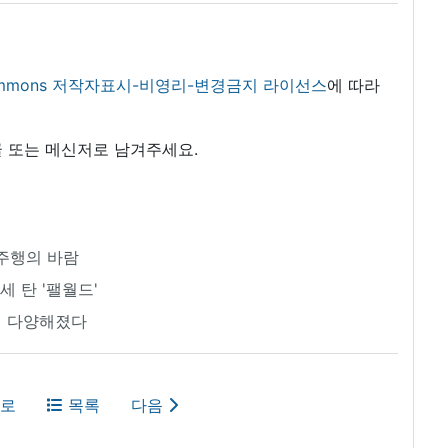
 commons 저작자표시-비영리-변경금지 라이선스
에 따라
 또는 메신저로 남겨주세요.
주행의 바람
 탄 '팰월드'
지 다양해졌다
로
목록
다음