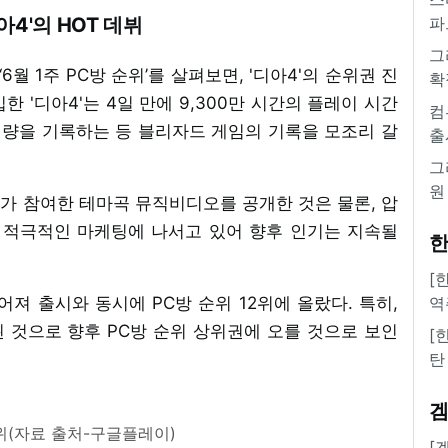
아4'의 HOT 데뷔
파
그
6월 1주 PC방 순위’를 살펴보면, '디아4'의 순위권 진
확
한 '디아4'는 4일 만에 9,300만 시간의 플레이 시간
컴
매량을 기록하는 등 블리자드 게임의 기록을 모조리 갈
출
그
원
가 참여한 테마곡 뮤직비디오를 공개한 것은 물론, 압
 적극적인 마케팅에 나서고 있어 향후 인기는 지속될
한
[
어져 출시와 동시에 PC방 순위 12위에 올랐다. 특히,
역
 것으로 향후 PC방 순위 상위권에 오를 것으로 보인
[
탄
(자료 출처-구글플레이)
[