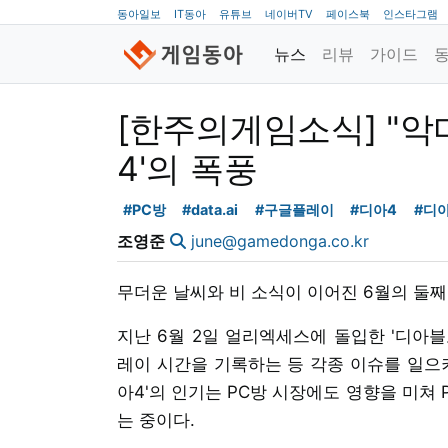
동아일보
IT동아
유튜브
네이버TV
페이스북
인스타그램
뉴스
리뷰
가이드
[한주의게임소식] "악
4'의 폭풍
#PC방
#data.ai
#구글플레이
#디아4
#디
조영준
june@gamedonga.co.kr
무더운 날씨와 비 소식이 이어진 6월의 둘째
지난 6월 2일 얼리엑세스에 돌입한 '디아블로4
레이 시간을 기록하는 등 각종 이슈를 일으키
아4'의 인기는 PC방 시장에도 영향을 미쳐 
는 중이다.