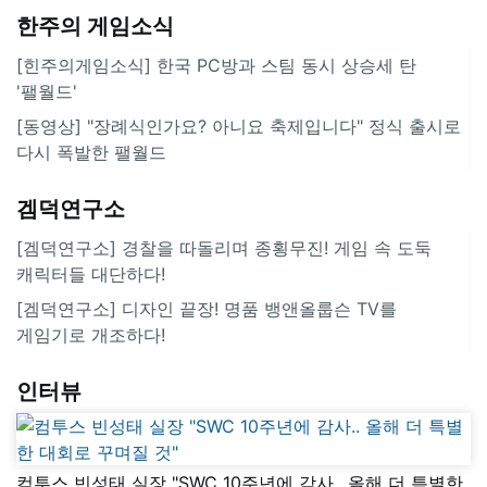
한주의 게임소식
[힌주의게임소식] 한국 PC방과 스팀 동시 상승세 탄
'팰월드'
[동영상] "장례식인가요? 아니요 축제입니다" 정식 출시로
다시 폭발한 팰월드
겜덕연구소
[겜덕연구소] 경찰을 따돌리며 종횡무진! 게임 속 도둑
캐릭터들 대단하다!
[겜덕연구소] 디자인 끝장! 명품 뱅앤올룹슨 TV를
게임기로 개조하다!
인터뷰
컴투스 빈성태 실장 "SWC 10주년에 감사.. 올해 더 특별한