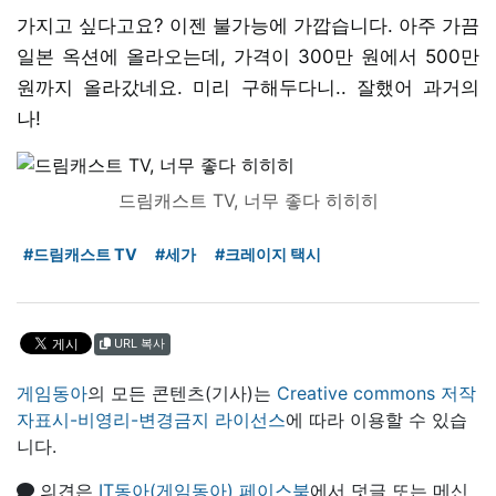
가지고 싶다고요? 이젠 불가능에 가깝습니다. 아주 가끔
일본 옥션에 올라오는데, 가격이 300만 원에서 500만
원까지 올라갔네요. 미리 구해두다니.. 잘했어 과거의
나!
드림캐스트 TV, 너무 좋다 히히히
#드림캐스트 TV
#세가
#크레이지 택시
URL 복사
게임동아
의 모든 콘텐츠(기사)는
Creative commons 저작
자표시-비영리-변경금지 라이선스
에 따라 이용할 수 있습
니다.
의견은
IT동아(게임동아) 페이스북
에서 덧글 또는 메신