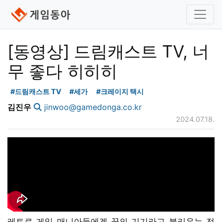
[동영상] 드림캐스트 TV, 너
무 좋다 히히히
#드림캐스트 TV
#세가
#크레이지 택시
김진우
jinwoo@gamedonga.co.kr
2024.07.18.
레트로 게임 매니아들에겐 꿈의 기기라고 불리우는 전