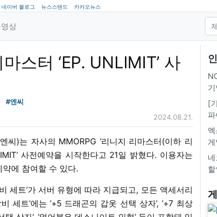
네이버 블로그
뉴스스탠드
카카오뉴스
동영상
터 ‘EP. UNLIMIT’ 사
인
NC
기
#엔씨
[
파
2024.08.21.
엑
엔씨)는 자사의 MMORPG ‘리니지 리마스터(이하 리
게
NLIMIT’ 사전예약을 시작한다고 21일 밝혔다. 이용자는
네
예약에 참여할 수 있다.
할
 세트’가 서버 유형에 따라 지급되고, 모든 액세서리
게
 세트’에는 ‘+5 드래곤의 갑옷 선택 상자’, ‘+7 최상
 선택 상자’, ‘얼어붙은 데스나이트 인형’ 등이 포함돼 있