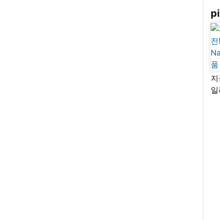
pi
지
일
님
리