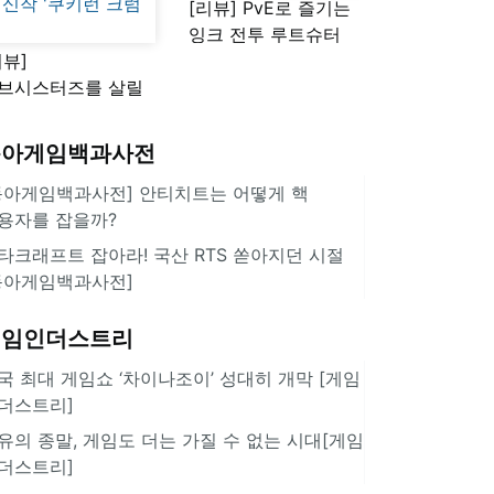
[리뷰] PvE로 즐기는
잉크 전투 루트슈터
리뷰]
'스플래툰 레이더스'
브시스터즈를 살릴
로운 돌파구 될까?
키런 방치형 신작
동아게임백과사전
쿠키런 크럼블'
동아게임백과사전] 안티치트는 어떻게 핵
용자를 잡을까?
타크래프트 잡아라! 국산 RTS 쏟아지던 시절
동아게임백과사전]
게임인더스트리
국 최대 게임쇼 ‘차이나조이’ 성대히 개막 [게임
더스트리]
유의 종말, 게임도 더는 가질 수 없는 시대[게임
더스트리]