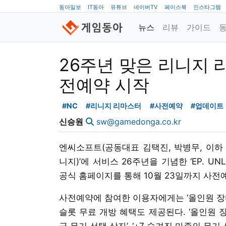
동아일보
IT동아
유튜브
네이버TV
페이스북
인스타그램
뉴스
리뷰
가이드
26주년 맞은 리니지 리마스
전예약 시작
#NC
#리니지 리마스터
#사전예약
#업데이트
신승원
sw@gamedonga.co.kr
엔씨소프트(공동대표 김택진, 박병무, 이하 
니지)’에 서비스 26주년을 기념한 ‘EP. U
공식 홈페이지를 통해 10월 23일까지 사전
사전예약에 참여한 이용자에게는 ‘올인원 장비
슬롯 무료 개방 혜택도 제공된다. ‘올인원 장비
급 무기 선택 상자’, ‘+7 숨겨진 마족의 무기