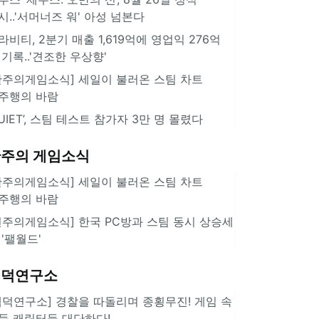
시..'서머너즈 워' 아성 넘본다
라비티, 2분기 매출 1,619억에 영업익 276억
 기록..'견조한 우상향'
한주의게임소식] 세일이 불러온 스팀 차트
주행의 바람
QUIET’, 스팀 테스트 참가자 3만 명 몰렸다
주의 게임소식
한주의게임소식] 세일이 불러온 스팀 차트
주행의 바람
힌주의게임소식] 한국 PC방과 스팀 동시 상승세
 '팰월드'
겜덕연구소
겜덕연구소] 경찰을 따돌리며 종횡무진! 게임 속
둑 캐릭터들 대단하다!