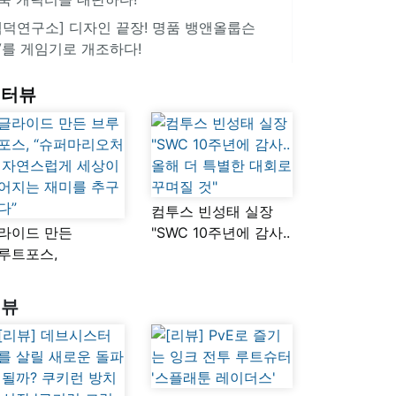
겜덕연구소] 디자인 끝장! 명품 뱅앤올룹슨
V를 게임기로 개조하다!
인터뷰
컴투스 빈성태 실장
라이드 만든
"SWC 10주년에 감사..
루트포스,
올해 더 특별한 대회로
슈퍼마리오처럼
꾸며질 것"
연스럽게 세상이
리뷰
어지는 재미를
구했다”