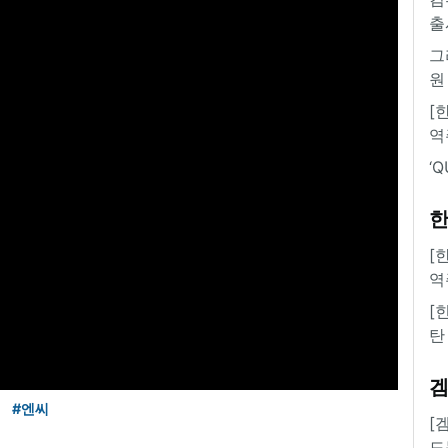
출
그
원
[
역
‘
한
[
역
[
탄
#엔씨
[
도