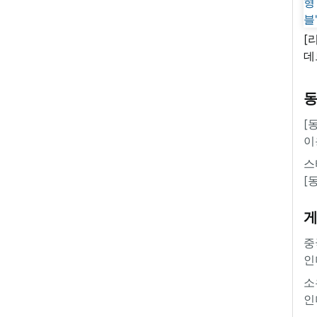
[
데
새
쿠
'
[
이
스
[
중
인
소
인