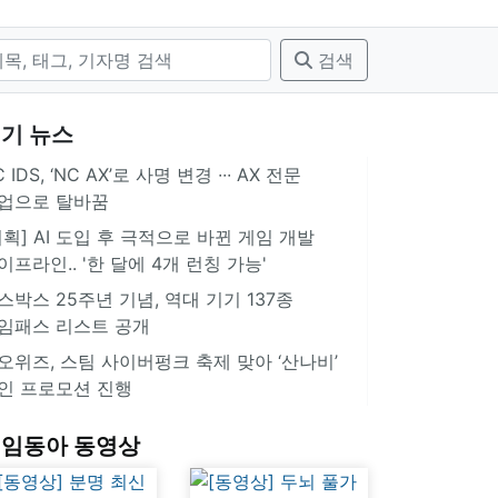
검색
기 뉴스
 IDS, ‘NC AX’로 사명 변경 ∙∙∙ AX 전문
업으로 탈바꿈
기획] AI 도입 후 극적으로 바뀐 게임 개발
이프라인.. '한 달에 4개 런칭 가능'
스박스 25주년 기념, 역대 기기 137종
임패스 리스트 공개
오위즈, 스팀 사이버펑크 축제 맞아 ‘산나비’
인 프로모션 진행
임동아 동영상