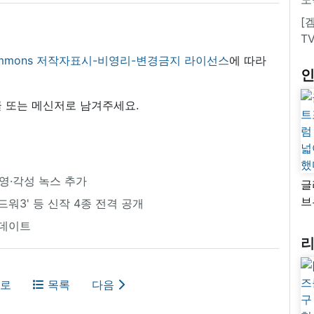
[
T
 commons 저작자표시-비영리-변경금지 라이선스
에 따라
 또는 메신저로 남겨주세요.
영·각성 녹스 추가
글
브
길드워3' 등 신작 4종 전격 공개
“
업데이트
자
넓
추
로
목록
다음