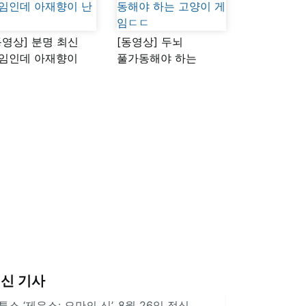
동영상] 분명 최신
[동영상] 두뇌
임인데 아재향이
풀가동해야 하는
다
고양이 게임ㄷㄷ
신 기사
투스 ‘제우스: 오만의 신’, 8월 26일 정식