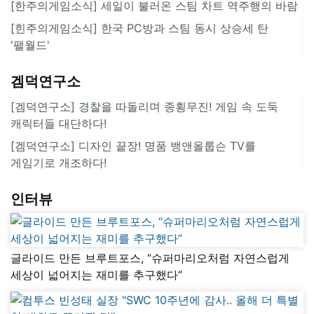
[한주의게임소식] 세일이 불러온 스팀 차트 역주행의 바람
[힌주의게임소식] 한국 PC방과 스팀 동시 상승세 탄
'팰월드'
겜덕연구소
[겜덕연구소] 경찰을 따돌리며 종횡무진! 게임 속 도둑
캐릭터들 대단하다!
[겜덕연구소] 디자인 끝장! 명품 뱅앤올룹슨 TV를
게임기로 개조하다!
인터뷰
글라이드 만든 브루트포스, “슈퍼마리오처럼 자연스럽게
세상이 넓어지는 재미를 추구했다”