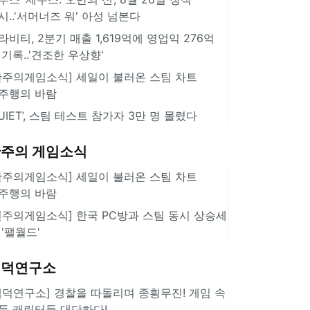
시..'서머너즈 워' 아성 넘본다
라비티, 2분기 매출 1,619억에 영업익 276억
 기록..'견조한 우상향'
한주의게임소식] 세일이 불러온 스팀 차트
주행의 바람
QUIET’, 스팀 테스트 참가자 3만 명 몰렸다
주의 게임소식
한주의게임소식] 세일이 불러온 스팀 차트
주행의 바람
힌주의게임소식] 한국 PC방과 스팀 동시 상승세
 '팰월드'
겜덕연구소
겜덕연구소] 경찰을 따돌리며 종횡무진! 게임 속
둑 캐릭터들 대단하다!