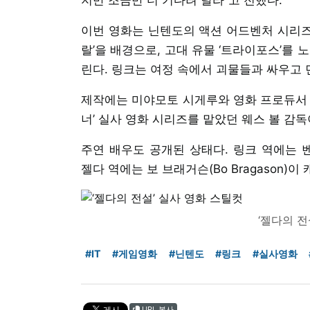
이번 영화는 닌텐도의 액션 어드벤처 시리즈 
랄’을 배경으로, 고대 유물 ‘트라이포스’를
린다. 링크는 여정 속에서 괴물들과 싸우고
제작에는 미야모토 시게루와 영화 프로듀서 
너’ 실사 영화 시리즈를 맡았던 웨스 볼 감독
주연 배우도 공개된 상태다. 링크 역에는 벤저민 
젤다 역에는 보 브래거슨(Bo Bragason)이
‘젤다의 전
#IT
#게임영화
#닌텐도
#링크
#실사영화
URL 복사