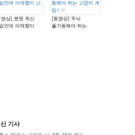
동영상] 분명 최신
[동영상] 두뇌
임인데 아재향이
풀가동해야 하는
다
고양이 게임ㄷㄷ
신 기사
투스 ‘제우스: 오만의 신’, 8월 26일 정식