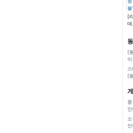
[
데
새
쿠
'
[
이
스
[
중
인
소
인