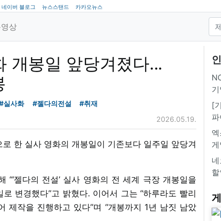
네이버 블로그
뉴스스탠드
카카오뉴스
동영상
화 개봉일 앞당겨졌다...
인
NC
봉
기
#실사화
#젤다의전설
#취재
[
파
2026.05.19.
엑
으로 한 실사 영화의 개봉일이 기존보다 일주일 앞당겨
게
네
할
해 “‘젤다의 전설’ 실사 영화의 전 세계 극장 개봉일을
30일로 변경했다”고 밝혔다. 이어서 그는 “하루라도 빨리
게
 제작을 진행하고 있다”며 “개봉까지 1년 남짓 남았