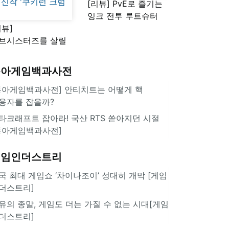
[리뷰] PvE로 즐기는
잉크 전투 루트슈터
리뷰]
'스플래툰 레이더스'
브시스터즈를 살릴
로운 돌파구 될까?
키런 방치형 신작
동아게임백과사전
쿠키런 크럼블'
동아게임백과사전] 안티치트는 어떻게 핵
용자를 잡을까?
타크래프트 잡아라! 국산 RTS 쏟아지던 시절
동아게임백과사전]
게임인더스트리
국 최대 게임쇼 ‘차이나조이’ 성대히 개막 [게임
더스트리]
유의 종말, 게임도 더는 가질 수 없는 시대[게임
더스트리]