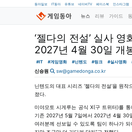
동아일보
IT동아
유튜브
네이버TV
페이스북
인스타그램
뉴스
리뷰
가이드
‘젤다의 전설’ 실사 영
2027년 4월 30일 개
#IT
#게임영화
#닌텐도
#링크
#실사영화
신승원
sw@gamedonga.co.kr
닌텐도의 대표 시리즈 ‘젤다의 전설’을 원작
졌다.
미야모토 시게루는 공식 X(구 트위터)를 통
기존 2027년 5월 7일에서 2027년 4월 
여러분께 선보일 수 있도록 팀이 하나가 되어
지만 조금만 더 기다려 달라”고 전했다.