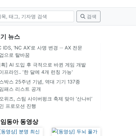
검색
기 뉴스
 IDS, ‘NC AX’로 사명 변경 ∙∙∙ AX 전문
업으로 탈바꿈
기획] AI 도입 후 극적으로 바뀐 게임 개발
이프라인.. '한 달에 4개 런칭 가능'
스박스 25주년 기념, 역대 기기 137종
임패스 리스트 공개
오위즈, 스팀 사이버펑크 축제 맞아 ‘산나비’
인 프로모션 진행
임동아 동영상