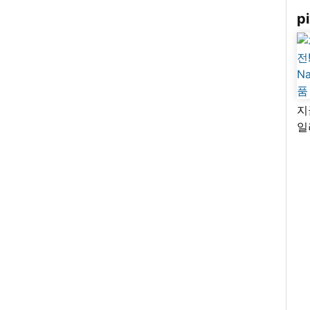
pi
지
일
님
리