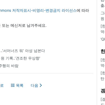
출
 commons 저작자표시-비영리-변경금지 라이선스
에 따라
그
원
 또는 메신저로 남겨주세요.
[
역
‘
시..'서머너즈 워' 아성 넘본다
한
 원 기록..'견조한 우상향'
[
역
주행의 바람
[
탄
로
목록
다음
[
도