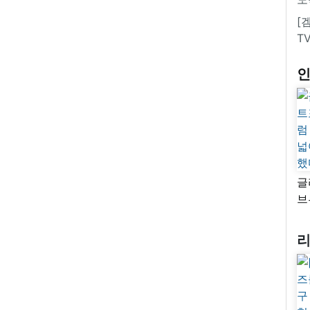
[
T
글
브
“
자
넓
추