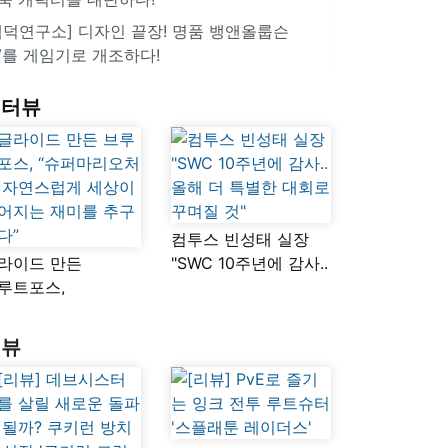
겜덕연구소] 디자인 끝장! 명품 뱅앤올룹슨
V를 게임기로 개조하다!
인터뷰
컴투스 빈성태 실장
라이드 만든
"SWC 10주년에 감사..
루트포스,
올해 더 특별한 대회로
슈퍼마리오처럼
꾸며질 것"
연스럽게 세상이
리뷰
어지는 재미를
구했다”