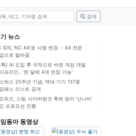
검색
기 뉴스
 IDS, ‘NC AX’로 사명 변경 ∙∙∙ AX 전문
업으로 탈바꿈
기획] AI 도입 후 극적으로 바뀐 게임 개발
이프라인.. '한 달에 4개 런칭 가능'
스박스 25주년 기념, 역대 기기 137종
임패스 리스트 공개
오위즈, 스팀 사이버펑크 축제 맞아 ‘산나비’
인 프로모션 진행
임동아 동영상