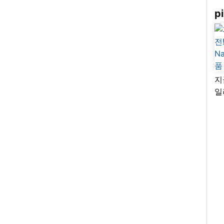
pi
지
일
님
리