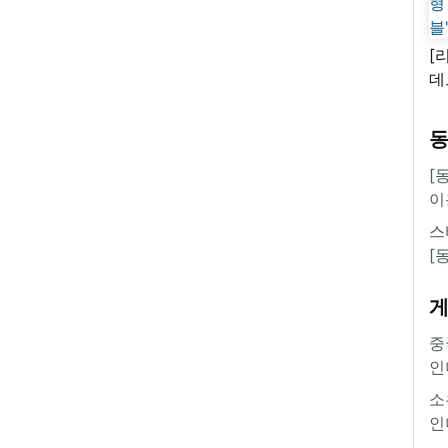
[
데
새
쿠
'
[
이
스
[
중
인
소
인