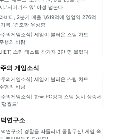
시..'서머너즈 워' 아성 넘본다
라비티, 2분기 매출 1,619억에 영업익 276억
 기록..'견조한 우상향'
한주의게임소식] 세일이 불러온 스팀 차트
주행의 바람
QUIET’, 스팀 테스트 참가자 3만 명 몰렸다
주의 게임소식
한주의게임소식] 세일이 불러온 스팀 차트
주행의 바람
힌주의게임소식] 한국 PC방과 스팀 동시 상승세
 '팰월드'
겜덕연구소
겜덕연구소] 경찰을 따돌리며 종횡무진! 게임 속
둑 캐릭터들 대단하다!