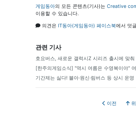
게임동아
의 모든 콘텐츠(기사)는
Creative
이용할 수 있습니다.
의견은
IT동아(게임동아) 페이스북
에서 덧글
관련 기사
호요버스, 새로운 갤럭시Z 시리즈 출시에 맞춰 
[한주의게임소식] "역시 여름은 수영복이야" 여
기간제는 싫다! 블아·원신·림버스 등 상시 운영
이전
위