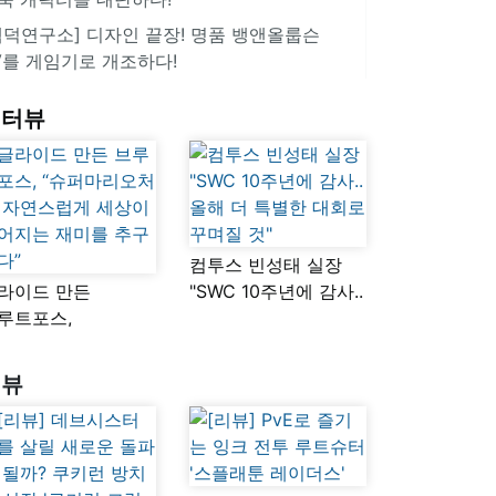
겜덕연구소] 디자인 끝장! 명품 뱅앤올룹슨
V를 게임기로 개조하다!
인터뷰
컴투스 빈성태 실장
라이드 만든
"SWC 10주년에 감사..
루트포스,
올해 더 특별한 대회로
슈퍼마리오처럼
꾸며질 것"
연스럽게 세상이
리뷰
어지는 재미를
구했다”