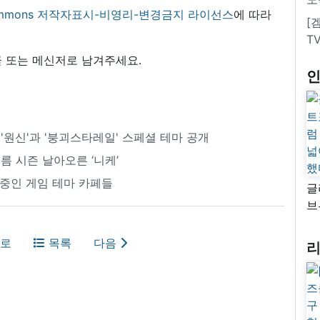
 commons 저작자표시-비영리-변경금지 라이선스
에 따라
[
T
 또는 메신저로 남겨주세요.
'원신'과 '붕괴스타레일' 스페셜 테마 공개
름 시즌 날아오른 ‘니케’
 중인 게임 테마 카페들
글
브
“
자
로
목록
다음
넓
추