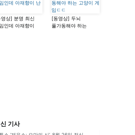
동영상] 분명 최신
[동영상] 두뇌
임인데 아재향이
풀가동해야 하는
다
고양이 게임ㄷㄷ
신 기사
투스 ‘제우스: 오만의 신’, 8월 26일 정식