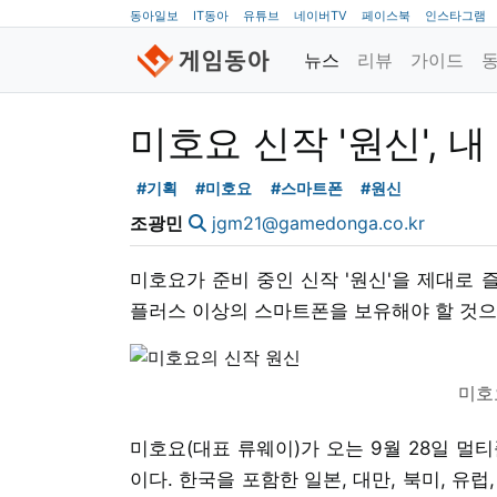
동아일보
IT동아
유튜브
네이버TV
페이스북
인스타그램
뉴스
리뷰
가이드
미호요 신작 '원신', 
#기획
#미호요
#스마트폰
#원신
조광민
jgm21@gamedonga.co.kr
미호요가 준비 중인 신작 '원신'을 제대로 즐
플러스 이상의 스마트폰을 보유해야 할 것으
미호
미호요(대표 류웨이)가 오는 9월 28일 멀
이다. 한국을 포함한 일본, 대만, 북미, 유