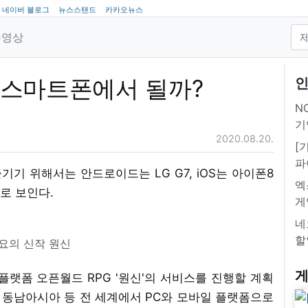
네이버 블로그
뉴스스탠드
카카오뉴스
동영상
내 스마트폰에서 될까?
인
NC
기
2020.08.20.
[
파
기기 위해서는 안드로이드는 LG G7, iOS는 아이폰8
엑
로 보인다.
게
네
할
요의 신작 원신
게
티플랫폼 오픈월드 RPG '원신'의 서비스를 진행할 계획
럽, 동남아시아 등 전 세계에서 PC와 모바일 플랫폼으로