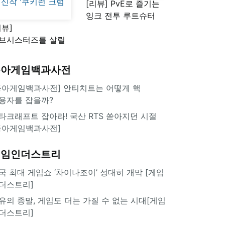
[리뷰] PvE로 즐기는
잉크 전투 루트슈터
리뷰]
'스플래툰 레이더스'
브시스터즈를 살릴
로운 돌파구 될까?
키런 방치형 신작
동아게임백과사전
쿠키런 크럼블'
동아게임백과사전] 안티치트는 어떻게 핵
용자를 잡을까?
타크래프트 잡아라! 국산 RTS 쏟아지던 시절
동아게임백과사전]
게임인더스트리
국 최대 게임쇼 ‘차이나조이’ 성대히 개막 [게임
더스트리]
유의 종말, 게임도 더는 가질 수 없는 시대[게임
더스트리]